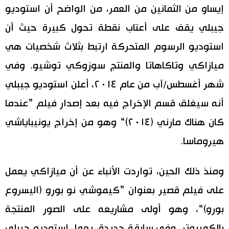
إيساو من الثمانين من العمر، من الواضح أن استوديو
جيبلي يقف على أعتاب نقطة تحول كبيرة حيث أن
استوديو الرسوم المتحركة ارتبط بثلاث شخصيات هي
ميازاكي وتاكاهاتا والمنتج سوزوكي توشيو. وفي
شهر أغسطس/آب من عام ٢٠١٤، أعلن استوديو جيبلي
أنه سيغلق قسم الإخراج فيه بعد إصدار فيلم ”عندما
كان هناك مارني (٢٠١٤)“ وهو من إخراج يونيباياشي
هيروماسا.
ومنذ ذلك الحين، تواردت الأنباء عن أن ميازاكي يعمل
على فيلم قصير بعنوان ”كيموشي نو بورو (اليسروع
بورو)“، وهو أولى مشاريعه على الصور المنتجة
بالكمبيوتر. وفي سابقة جديدة، يعمل استوديو جيبلي