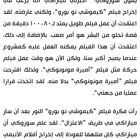
يقول سوزوكي: ”أخبرني ميازاكي أنه يرغب في
إخراج فيلم ”كيموشي نو بورو“، ولكني عارضته. لقد
اعتقدت أن عمل فيلم طويل يمتد لـ٨٠-١٠٠ دقيقة من
قصة تخلو من البشر هو أمر صعب. بالإضافة إلى ذلك،
اعتقدت أن هذا الفيلم يمكنه العمل عليه كمشروع
عندما يصبح أكبر سنا، ولكن الآن هو وقت عمل فيلم
حركة مثل فيلم ”أميرة مونونوكي“. ولذلك اقترحت
فيلم ”أميرة مونونوكي“ بدلا منه. لقد اتخذت قرارا
عمليا من جهتي“.
رأت فكرة فيلم ”كيموشي نو بورو“ النور بعد أن سار
ميازاكي في طريق ”الاعتزال“. لقد علم سوزوكي أن
ميازاكي كان متلهفا للعودة إلى إخراج أفلام الأنيمي