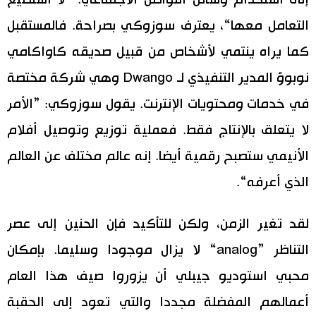
إلى استخدام وسائل التواصل الاجتماعي. ”لا أستطيع
التعامل معها“، يعترف سوزوكي بصراحة. فالمستقبل
كما يراه ينتمي لأشخاص من قبيل صديقه كاواكامي
نوبوؤ المدير التنفيذي لـ Dwango وهي شركة مختصة
في خدمات ومحتويات الإنترنت. يقول سوزوكي: ”الأمر
لا يتعلق بالإنتاج فقط. فعملية توزيع وتوصيل أفلام
الأنيمي ستصبح رقمية أيضا. إنه عالم مختلف عن العالم
الذي أعرفه“.
لقد تغير الزمن، ولكن للتأكيد فإن الحنين إلى عصر
التناظر ”analog“ لا يزال موجودا وسليما. بإمكان
محبي استوديو جيبلي أن يزوروا صيف هذا العام
أعمالهم المفضلة مجددا والتي تعود إلى الحقبة