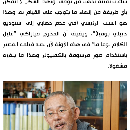
ساعات ثمينة تذهب من يومي. وبهذا الشكل لا أتمكن
بأي طريقة من إنهاء ما يتوجب علي القيام به. وهذا
هو السبب الرئيسي (في عدم ذهابي إلى استوديو
جيبلي يوميا)“، ويضيف أن المخرج ميازاكي ”قليل
الكلام نوعا ما“ في هذه الآونة لأن لديه فيلمه القصير
باستخدام صور مرسومة بالكمبيوتر وهذا ما يبقيه
مشغولا.