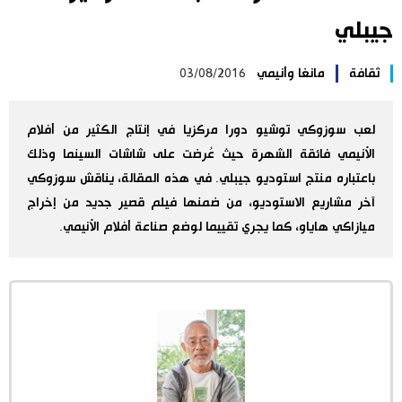
جيبلي
اليابان في فيديو
ثقافة
مانغا وأنيمي
03/08/2016
مانغا وأنيمي
علوم وتكنولوجيا
لعب سوزوكي توشيو دورا مركزيا في إنتاج الكثير من أفلام
الأنيمي فائقة الشهرة حيث عُرضت على شاشات السينما وذلك
باعتباره منتج استوديو جيبلي. في هذه المقالة، يناقش سوزوكي
الأقسام
آخر مشاريع الاستوديو، من ضمنها فيلم قصير جديد من إخراج
ميازاكي هاياو، كما يجري تقييما لوضع صناعة أفلام الأنيمي.
صور
الأكثر تفاعلا
أشخاص
اللغة اليابانية
تواصل معنا
تجارب وآراء
موسوعة اليابان
سياسة
هو وهي