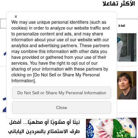
الأكثر تفاعلا
عدد المشاركات
وقت التصفح
عدد الزيارات
لماذا يرغب معظم اليابانيين فوق
سن الستين في مواصلة العمل؟
1
24/07/2026
رحيل هيغاشينو كيغو.. مسيرة
استثنائية لعملاق الأدب البوليسي
الياباني
2
03/08/2026
نيئًا أو مشويًا أو مطهيًا... أفضل
طرق الاستمتاع بالسردين الياباني