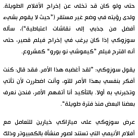
حتى ولو كان قد تخلى عن إخراج الأفلام الطويلة.
ولدى رؤيته في وضع غير مستقر (”حيث لا يقوم بشيء
أفضل من جذبي إلى نقاشات اعتباطية“)، سأله
سوزوكي إذا كان يرغب في إخراج فيلم قصير، حتى
أنه اقترح فيلم ”كيموشي نو بورو“ كمشروع.
يقول سوزوكي: ”لقد أغضبه هذا الأمر. فقد قال: كنت
أفكر بنفسي بهذا الأمر للتو، وأنت اضطررت لأن تأتي
وتخبرني به أولا. بالتأكيد أنا أتفهم الأمر، فنحن نعرف
بعضنا البعض منذ فترة طويلة“.
عرض سوزوكي على ميازاكي خيارين للتعامل مع
أفلام الأنيمي التي تستند لصور منشأة بالكمبيوتر وذلك