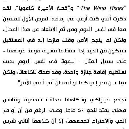
”
The Wind Rises
“ و”قصة الأميرة كاغويا“. لقد
ذكرت أنني كنت أرغب في إقامة العرض الأول للفلمين
معا في نفس اليوم ومن ثم الابتعاد عن هذا المجال،
ولكن لم ينجح الأمر، وقلت مازحا إنه في المستقبل
سيكون من الجيد إذا استطاعا تنسيق موعد موتهما -
على سبيل المثال - ليموتا في نفس اليوم بحيث
نستطيع إقامة جنازة واحدة. وقد ضحك تاكاهاتا، ولكن
ميا سان نظر إلي كما لو أنه ظنّ أني أعني الأمر“.
تجمع ميازاكي وتاكاهاتا صداقة شخصية وتنافس
مهني يمتد لنحو ٥٠ عاما. وعلى الرغم من أن أواصر
الحب والاحترام تجمعهما، إلا أن كلاهما أناني شرس