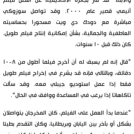
والابنة“ قد فاز بجائزة الأكاديمية عن أفضل فيلم
أنيمي قصير عام ٢٠٠٠. وقد تواصل سوزوكي
مباشرة مع دودك دي ويت مسحورا بحساسيته
العاطفية والجمالية، بشأن إمكانية إنتاج فيلم طويل.
كان ذلك قبل ١٠ سنوات.
”قال إنه لم يسبق له أن أخرج فيلما أطول من ٨-١٠
دقائق، وبالتالي فإنه قد يشرع في إخراج فيلم طويل
فقط إذا عمل استوديو جيبلي معه. وقد سألت
تاكاهاتا إذا يرغب في المساعدة ووافق في الحال“.
”عندما بدأ العمل على الفيلم، كان المخرجان يتواصلان
بشكل أو بآخر بين اليابان وبريطانيا، وكان التقدم بطيئا