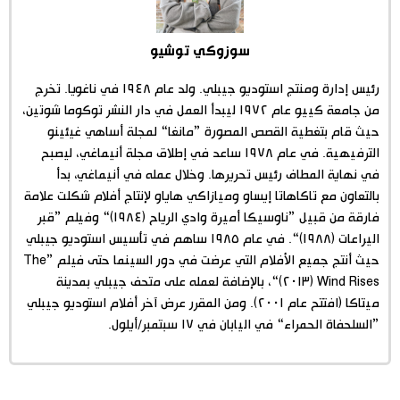
اقتصاد
المطبخ الياباني
سوزوكي توشيو
مجتمع
رئيس إدارة ومنتج استوديو جيبلي. ولد عام ١٩٤٨ في ناغويا. تخرج
من جامعة كييو عام ١٩٧٢ ليبدأ العمل في دار النشر توكوما شوتين،
حيث قام بتغطية القصص المصورة ”مانغا“ لمجلة أساهي غيئينو
ثقافة
الترفيهية. في عام ١٩٧٨ ساعد في إطلاق مجلة أنيماغي، ليصبح
في نهاية المطاف رئيس تحريرها. وخلال عمله في أنيماغي، بدأ
لايف ستايل
بالتعاون مع تاكاهاتا إيساو وميازاكي هاياو لإنتاج أفلام شكلت علامة
فارقة من قبيل ”ناوسيكا أميرة وادي الرياح (١٩٨٤)“ وفيلم ”قبر
طوكيو
اليراعات (١٩٨٨)“. في عام ١٩٨٥ ساهم في تأسيس استوديو جيبلي
حيث أنتج جميع الأفلام التي عرضت في دور السينما حتى فيلم ”The
Wind Rises (٢٠١٣)“، بالإضافة لعمله على متحف جيبلي بمدينة
إعلان
ميتاكا (افتتح عام ٢٠٠١). ومن المقرر عرض آخر أفلام استوديو جيبلي
”السلحفاة الحمراء“ في اليابان في ١٧ سبتمبر/أيلول.