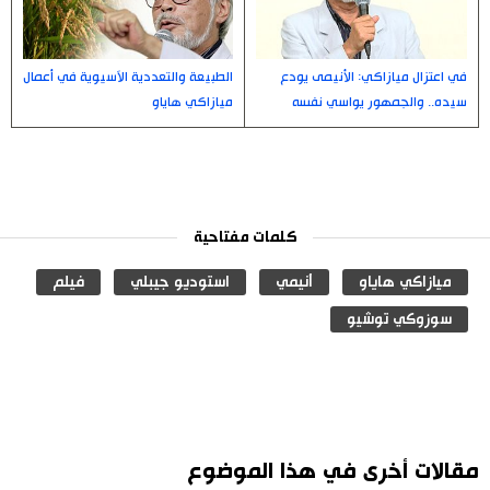
الطبيعة والتعددية الآسيوية في أعمال
في اعتزال ميازاكي: الأنيمى يودع
ميازاكي هاياو
سيده.. والجمهور يواسي نفسه
كلمات مفتاحية
ميازاكي هاياو
أنيمي
استوديو جيبلي
فيلم
سوزوكي توشيو
مقالات أخرى في هذا الموضوع