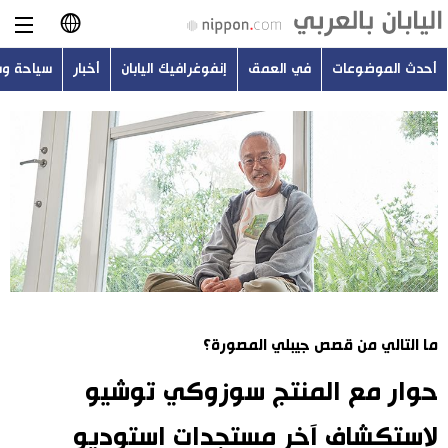
أحدث الموضوعات
في العمق
إنفوغرافيك اليابان
أخبار
سياحة و
日本語
English
简体字
أحدث الموضوعات
繁體字
في العمق
Français
إنفوغرافيك اليابان
Español
ما التالي من قصص جيبلي المصورة؟
أخبار
Русский
حوار مع المنتج سوزوكي توشيو
سياحة وسفر
لاستكشاف آخر مستجدات استوديو