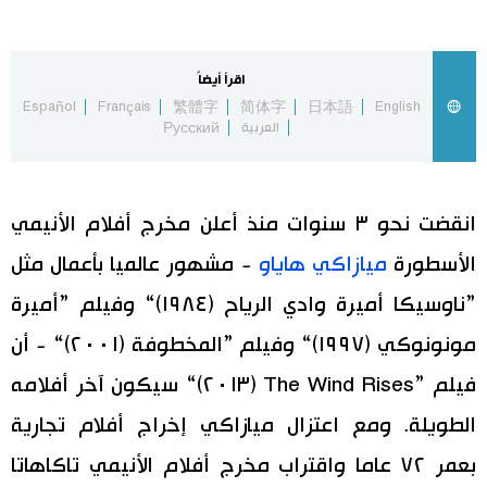
اقرأ أيضاً
Español
Français
繁體字
简体字
日本語
English
العربية
Русский
انقضت نحو ٣ سنوات منذ أعلن مخرج أفلام الأنيمي
الأسطورة
ميازاكي هاياو
- مشهور عالميا بأعمال مثل
”ناوسيكا أميرة وادي الرياح (١٩٨٤)“ وفيلم ”أميرة
مونونوكي (١٩٩٧)“ وفيلم ”المخطوفة (٢٠٠١)“ - أن
فيلم ”The Wind Rises (٢٠١٣)“ سيكون آخر أفلامه
الطويلة. ومع اعتزال ميازاكي إخراج أفلام تجارية
بعمر ٧٢ عاما واقتراب مخرج أفلام الأنيمي تاكاهاتا