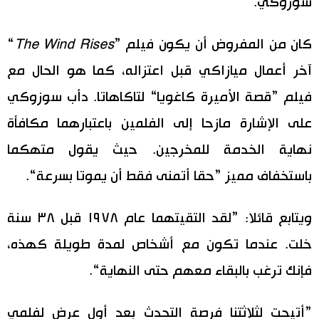
سوزوكي.
كان من المفروض أن يكون فيلم ”
The Wind Rises
“
آخر أعمال ميازاكي قبل اعتزاله، كما هو الحال مع
فيلم ”قصة الأميرة كاغويا“ لتاكاهاتا. دأب سوزوكي
على الإشارة مازحا إلى الفلمين باعتبارهما مكافأة
نهاية الخدمة للمخرجين. حيث يقول متهكما
باستخفاف مميز ”حقا أتمنى فقط أن يموتا بسرعة“.
ويتابع قائلا: ”لقد التقيتهما عام ١٩٧٨ قبل ٣٨ سنة
خلت. عندما تكون مع أشخاص لمدة طويلة كهذه،
فإنك ترغب بالبقاء معهم حتى النهاية“.
”أتيحت لثلاثتنا فرصة التحدث بعد أول عرض لفلمي