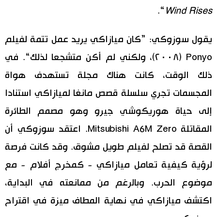
“.
Wind Rises
يقول سوزوكي: ”كان ميازاكي يريد عمل تتمة لفيلم
Ponyo (٢٠٠٨)، ولكني لم أكن متشجعا لذلك“. في
ذلك الوقت، كانت هناك مجلة تستهدف هواة
المجسمات تجري سلسلة قصص مانغا لميازاكي استنادا
إلى حياة هوريكوشي جيرو وهو مصمم الطائرة
المقاتلة Mitsubishi A6M Zero. اعتقد سوزوكي أن
القصة قد تصلح لفيلم طويل مشوق. وقد كانت فرصة
لرؤية كيفية تعامل ميازاكي - كمخرج أفلام - مع
موضوع الحرب. وبالرغم من ممانعته في البداية،
اكتشف ميازاكي في نهاية المطاف ميزة في اقتراح