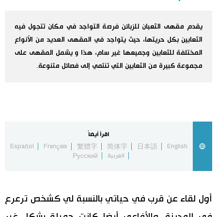
اليابان في فيديو
يقدم مقهى الثعبان للزبائن فرصة التواجد في مكان تتجول فيه
الثعابين بكل حريتها، حيث يتواجد في المقهى العديد من الأنواع
مانغا وأنيمي
المختلفة للثعابين وجميعها غير سام، هذا و يشمل المقهى على
مجموعة كبيرة من الثعابين التي تنتمي إلى فصائل متنوعة.
علوم وتكنولوجيا
الأقسام
صور
الأكثر تفاعلا
اقرأ أيضاً
Español
Français
繁體字
简体字
日本語
English
أشخاص
اللغة اليابانية
العربية
Русский
تواصل معنا
تجارب وآراء
موسوعة اليابان
أول لقاء عن قرب في حياتي بالنسبة لي كشخص ترعرع
سياسة
هو وهي
في المدينة. والأفاعي أيضا كانت جميلة بشكل غير