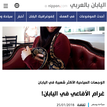
أحدث الموضوعات
في العمق
إنفوغرافيك اليابان
أخبار
سياحة و
日本語
English
简体字
أحدث الموضوعات
繁體字
في العمق
Français
إنفوغرافيك اليابان
Español
الوجهات السياحية الأكثر شعبية في اليابان
أخبار
Русский
غرام الأفاعي في اليابان!
سياحة وسفر
سياحة وسفر
ثقافة
25/01/2018