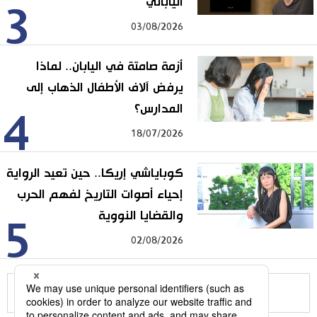
الياباني
3
03/08/2026
أزمة صامتة في اليابان.. لماذا
يرفض آلاف الأطفال الذهاب إلى
المدارس؟
4
18/07/2026
كوباياشي إريكا.. حين تعيد الرواية
إحياء أصوات التاريخ لفهم الحرب
والقضايا النووية
5
02/08/2026
للمزيد