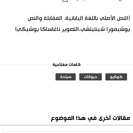
(النص الأصلي باللغة اليابانية. المقابلة والنص
يوشيمورا شينئيتشي،التصوير ناغاساكا يوشيكي)
كلمات مفتاحية
طوكيو
حيوانات
سياحة
مقالات أخرى في هذا الموضوع