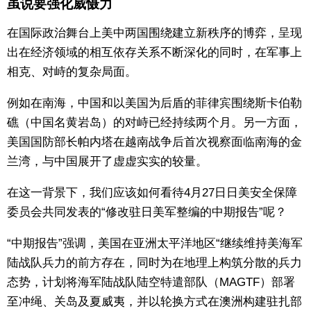
虽说要强化威慑力
东京
在国际政治舞台上美中两国围绕建立新秩序的博弈，呈现
出在经济领域的相互依存关系不断深化的同时，在军事上
编辑部通知
相克、对峙的复杂局面。
例如在南海，中国和以美国为后盾的菲律宾围绕斯卡伯勒
SNS
礁（中国名黄岩岛）的对峙已经持续两个月。另一方面，
美国国防部长帕内塔在越南战争后首次视察面临南海的金
兰湾，与中国展开了虚虚实实的较量。
在这一背景下，我们应该如何看待4月27日日美安全保障
委员会共同发表的“修改驻日美军整编的中期报告”呢？
“中期报告”强调，美国在亚洲太平洋地区“继续维持美海军
陆战队兵力的前方存在，同时为在地理上构筑分散的兵力
态势，计划将海军陆战队陆空特遣部队（MAGTF）部署
至冲绳、关岛及夏威夷，并以轮换方式在澳洲构建驻扎部