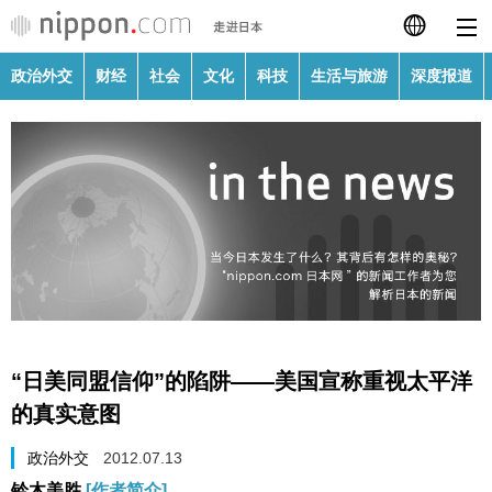
政治外交
财经
社会
文化
科技
生活与旅游
深度报道
日本語
English
繁體字
政治外交
Français
财经
Español
社会
العربية
“日美同盟信仰”的陷阱——美国宣称重视太平洋
文化
的真实意图
Русский
政治外交
2012.07.13
科技
铃木美胜
[作者简介]