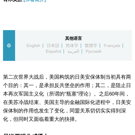
生活与旅游
深度报道
其他语言
视觉日本
English
日本語
简体字
繁體字
Français
Español
العربية
Русский
新闻
第二次世界大战后，美国构筑的日美安保体制当初具有两
话题
个目的：其一，是承担反共堡垒的作用；其二，是阻止日
本再次军国主义化（所谓的“瓶塞”理论）。之后60年间，
日本信息库
在美苏冷战结束、美国主导的金融国际化进程中，日美安
保体制的作用也发生了变化，同盟关系切切实实得到深
日本一瞥
化，但同时又面临着重大的抉择。
人物访谈