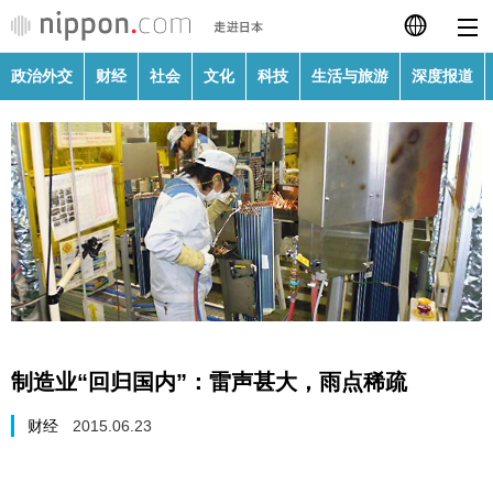
政治外交
财经
社会
文化
科技
生活与旅游
深度报道
日本語
English
繁體字
政治外交
Français
财经
Español
社会
العربية
制造业“回归国内”：雷声甚大，雨点稀疏
文化
Русский
财经
2015.06.23
科技