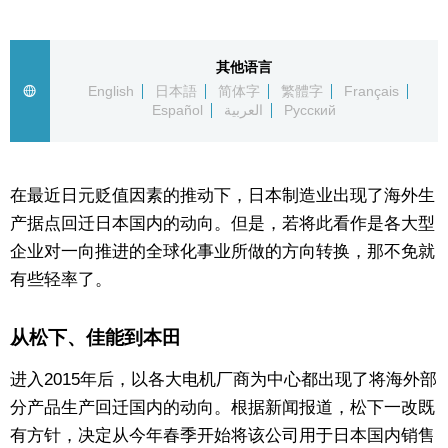
生活与旅游
其他语言
深度报道
English
日本語
简体字
繁體字
Français
Español
العربية
Русский
视觉日本
在最近日元贬值因素的推动下，日本制造业出现了海外生
新闻
产据点回迁日本国内的动向。但是，若将此看作是各大型
企业对一向推进的全球化事业所做的方向转换，那不免就
话题
有些轻率了。
日本信息库
从松下、佳能到本田
日本一瞥
进入2015年后，以各大电机厂商为中心都出现了将海外部
分产品生产回迁国内的动向。根据新闻报道，松下一改既
人物访谈
有方针，决定从今年春季开始将该公司用于日本国内销售