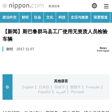
政治外交
财经
社会
文化
科技
生活与旅游
深度报道
日本語
【新闻】斯巴鲁群马县工厂使用无资质人员检验
English
车辆
繁體字
政治外交
News
财经
2017.11.07
from Japan
Français
财经
Español
社会
其他语言
العربية
English
日本語
简体字
繁體字
Français
文化
Español
العربية
Русский
Русский
科技