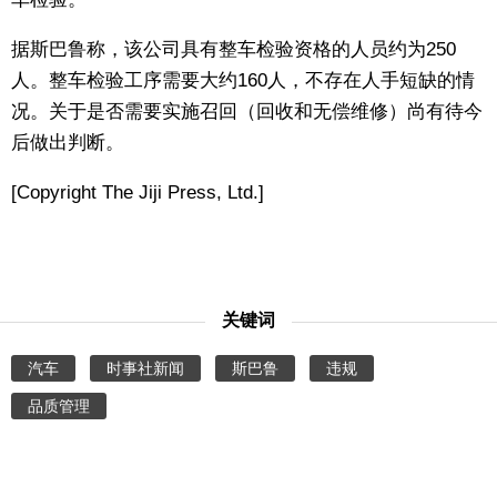
东京
据斯巴鲁称，该公司具有整车检验资格的人员约为250
人。整车检验工序需要大约160人，不存在人手短缺的情
编辑部通知
况。关于是否需要实施召回（回收和无偿维修）尚有待今
后做出判断。
SNS
[Copyright The Jiji Press, Ltd.]
关键词
汽车
时事社新闻
斯巴鲁
违规
品质管理