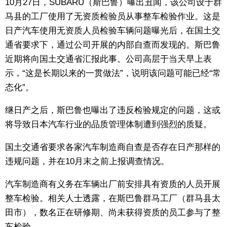
10月27日，SUBARU（斯巴鲁）曝出丑闻，该公司设于群
生活与旅游
马县的工厂使用了无资质检验员从事整车检验作业。这是
日产汽车使用无资质人员检验车辆问题曝光后，在国土交
深度报道
通省要求下，通过公司开展的内部自查而发现的。斯巴鲁
近期将向国土交通省汇报此事。公司高层于当天早上表
视觉日本
示，“这是长期以来的一贯做法”，说明该问题可能已经“常
态化”。
新闻
继日产之后，斯巴鲁也曝出了违反检验规定的问题，这或
将导致日本汽车行业的品质管理体制遭到强烈的质疑。
话题
国土交通省要求各家汽车制造商自查是否存在日产那样的
日本信息库
违规问题，并在10月末之前上报调查情况。
汽车制造商有义务在车辆出厂前安排具有资质的人员开展
日本一瞥
整车检验。相关人士透露，在斯巴鲁群马工厂（群马县太
田市），数名正在研修期、尚未获得资质的员工参与了整
人物访谈
车检验。