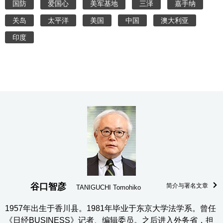
国防
爱国心
美军基地
三泽
嘉手纳
关岛
太平洋
美国
中国
澳大利亚
印度
谷口智彦
简介与署名文章
TANIGUCHI Tomohiko
1957年出生于香川县。1981年毕业于东京大学法学系。曾任
《日经BUSINESS》记者、编辑委员。之后进入外务省，担