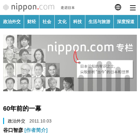
政治外交
财经
社会
文化
科技
生活与旅游
深度报道
日本語
English
繁體字
政治外交
Français
财经
Español
社会
العربية
60年前的一幕
文化
Русский
政治外交
2011.10.03
谷口智彦
[作者简介]
科技