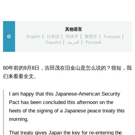
生活与旅游
深度报道
其他语言
English
日本語
简体字
繁體字
Français
Español
العربية
Русский
视觉日本
新闻
60年前的9月8日，吉田茂在旧金山是怎么说的？很短，我
们来看看全文。
话题
I am happy that this Japanese-American Security
日本信息库
Pact has been concluded this afternoon on the
heels of the signing of a Japanese peace treaty this
日本一瞥
morning.
人物访谈
That treaty gives Japan the key for re-entering the