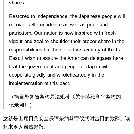
shores.
Restored to independence, the Japanese people will
recover self-confidence as well as pride and
patriotism. Our nation is now inspired with fresh
vigour and zeal to shoulder their proper share in the
responsibilities for the collective security of the Far
East. I wish to assure the American delegates here
that the government and people of Japan will
cooperate gladly and wholeheartedly in the
implementation of this pact.
（摘自外务省条约局法规科《关于缔结和平条约的
记录Ⅶ》）
这就是出席日美安全保障条约签字仪式时吉田的致辞。读
起来令人肃然起敬。