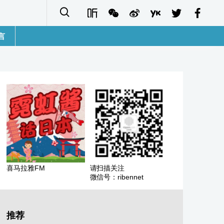
言
語
sh
字
ais
ñol
喜马拉雅FM
请扫描关注
微信号：ribennet
ة
кий
推荐