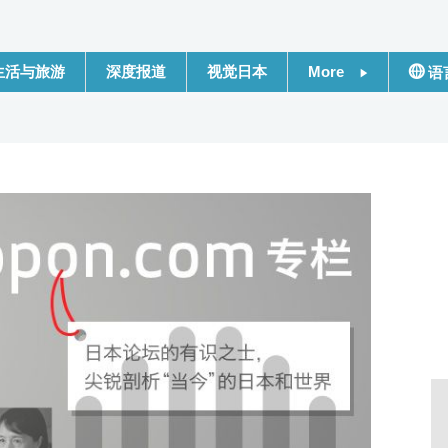
生活与旅游
深度报道
视觉日本
More
语
新闻
日本
话题
Engli
日本信息库
繁體
日本一瞥
Franç
人物访谈
Espa
东京
العربي
编辑部通知
Русс