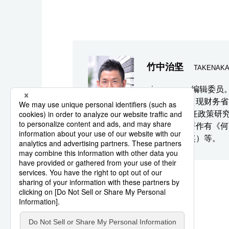
竹中治坚
TAKENAKA 
nippon.com 编辑
进入大藏省（现财务省
业。1999年任政策研
教授。主要著作有《何为
佛次郎论坛奖）等。
系列相关报道