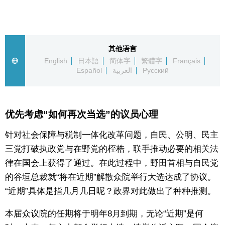
生活与旅游
深度报道
其他语言
English
日本語
简体字
繁體字
Français
Español
العربية
Русский
视觉日本
新闻
优先考虑“如何再次当选”的议员心理
话题
针对社会保障与税制一体化改革问题，自民、公明、民主
三党打破执政党与在野党的桎梏，联手推动必要的相关法
日本信息库
律在国会上获得了通过。在此过程中，野田首相与自民党
的谷垣总裁就“将在近期”解散众院举行大选达成了协议。
日本一瞥
“近期”具体是指几月几日呢？政界对此做出了种种推测。
本届众议院的任期将于明年8月到期，无论“近期”是何
人物访谈