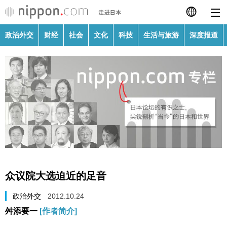
政治外交
财经
社会
文化
科技
生活与旅游
深度报道
日本語
English
繁體字
政治外交
Français
财经
Español
社会
العربية
众议院大选迫近的足音
文化
Русский
政治外交
2012.10.24
舛添要一
[作者简介]
科技