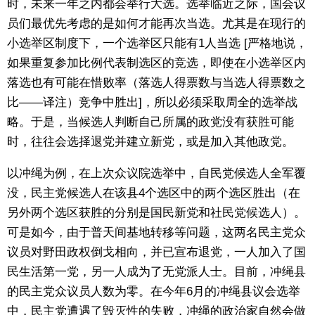
时，未来一年之内都会举行大选。选举临近之际，国会议
员们最优先考虑的是如何才能再次当选。尤其是在现行的
东京
小选举区制度下，一个选举区只能有1人当选 [严格地说，
如果重复参加比例代表制选区的竞选，即使在小选举区内
编辑部通知
落选也有可能在惜败率（落选人得票数与当选人得票数之
比——译注）竞争中胜出]，所以必须采取周全的选举战
SNS
略。于是，当候选人判断自己所属的政党没有获胜可能
时，往往会选择退党并建立新党，或是加入其他政党。
以冲绳为例，在上次众议院选举中，自民党候选人全军覆
没，民主党候选人在该县4个选区中的两个选区胜出（在
另外两个选区获胜的分别是国民新党和社民党候选人）。
可是如今，由于普天间基地转移等问题，这两名民主党众
议员对野田政权倒戈相向，并已宣布退党，一人加入了国
民生活第一党，另一人成为了无党派人士。目前，冲绳县
的民主党众议员人数为零。在今年6月的冲绳县议会选举
中，民主党遭遇了毁灭性的失败，冲绳的政治家自然会做