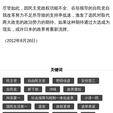
尽管如此，因民主党政权功能不全、谷垣领导的自民党自
我改革努力不足所导致的支持率低迷，激发了选民对取代
两大政党的政治势力的期待。如果这种期待通过大选成为
现实，或许日本的政界将重新洗牌。
（2012年8月26日）
关键词
民主党
自由民主党
野田佳彦
安倍晋三
自民党
桥下彻
冲绳
政界重组
舛添要一
社会保障与税制一体化改革
小泽一郎
国民生活第一
退党
政权更替
选举承诺