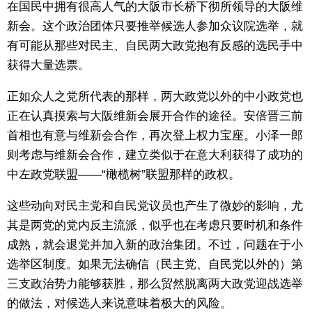
在国民中拥有很高人气的大阪市长桥下彻所领导的大阪维
新会。这个政治团体只要推举候选人参加众议院选举，就
有可能从那些对民主、自民两大政党抱有反感的选民手中
获得大量选票。
正如众人之党所代表的那样，两大政党以外的中小政党也
正在认真摸索与大阪维新会展开合作的途径。安倍晋三前
首相也有意与维新会合作，再次登上权力宝座。小泽一郎
则考虑与维新会合作，建立类似于在意大利获得了成功的
中左政党联盟——“橄榄树”联盟那样的政权。
这些动向对民主党和自民党议员也产生了微妙的影响，尤
其是两党的党内反主流派，似乎也在考虑只要时机和条件
成熟，就会退党并加入新的政治集团。不过，问题在于小
选举区制度。如果无法确信（民主党、自民党以外的）第
三支政治势力能够获胜，那么贸然脱离两大政党迎战选举
的做法，对候选人来说意味着极大的风险。