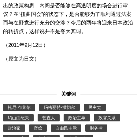
出的政策构思，内阁是否能够在高透明度的场合进行审
议？在“扭曲国会”的状态下，是否能够为了顺利通过法案
而与在野党进行充分的交涉？今后的两年将迎来日本政治
的转折点，这样说并不是夸大其词。
（2011年9月12日）
（原文为日文）
关键词
托尼·布莱尔
玛格丽特·撒切尔
民主党
鸠山由纪夫
菅直人
政治主导
政官关系
政治家
官僚
自由民主党
财务省