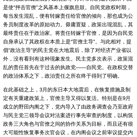
是使“抨击官僚”之风基本上偃旗息鼓。自民党政权时期，
每当发生混乱，便有转嫁责任给官僚的倾向，那也成为公
务员制度改革的原始动力。毋庸置疑，政策出现混乱，其
最终责任在于政治家。将责任转嫁于官僚，是因为自民党
自身承认了其政权在本质上是“官僚主导”。与此相对，提
倡“政治主导”的民主党在大地震后，除了对经济产业省以
外，没有看到有这种现象发生。民主党多次表示，政策混
乱的责任首先在于过去的执政党——自民党。在政权交替
的政治体系之下，政治责任之所在终于得到了明确。
在此基础之上，3月的东日本大地震后，在恢复措施及制
定有关重建政策上，官僚主导又得以复活。特别是在9月
成立的野田内阁之下，党内导入了由政务调查会乃至政府
与民主党三领导会议对法案进行事先审查的制度，以构筑
政务三大角色与官僚之间的协作关系为目标，而且还有很
大可能性恢复事务次官会议，在内阁会议之前审议提交内