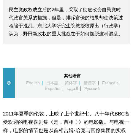
生活与旅游
民主党政权成立后的2年里，采取了彻底改变自民党时
代政官关系的措施，但是，排斥官僚的结果却使决策过
深度报道
程陷于混乱。东北大学研究生院教授牧原出（行政学）
认为，野田新政权的重大挑战在于如何摆脱这种混乱。
视觉日本
新闻
其他语言
话题
English
日本語
简体字
繁體字
Français
Español
العربية
Русский
日本信息库
日本一瞥
2011年夏季的伦敦，上映了上个世纪七、八十年代BBC备
受欢迎的电视喜剧集《是，首相！》的电影版。与电视一
人物访谈
样，电影的情节也是以首相吉姆·哈克与官僚集团的实权