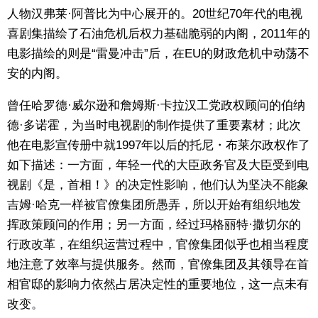
人物汉弗莱·阿普比为中心展开的。20世纪70年代的电视
东京
喜剧集描绘了石油危机后权力基础脆弱的内阁，2011年的
电影描绘的则是“雷曼冲击”后，在EU的财政危机中动荡不
编辑部通知
安的内阁。
曾任哈罗德·威尔逊和詹姆斯·卡拉汉工党政权顾问的伯纳
SNS
德·多诺霍，为当时电视剧的制作提供了重要素材；此次
他在电影宣传册中就1997年以后的托尼・布莱尔政权作了
如下描述：一方面，年轻一代的大臣政务官及大臣受到电
视剧《是，首相！》的决定性影响，他们认为坚决不能象
吉姆·哈克一样被官僚集团所愚弄，所以开始有组织地发
挥政策顾问的作用；另一方面，经过玛格丽特·撒切尔的
行政改革，在组织运营过程中，官僚集团似乎也相当程度
地注意了效率与提供服务。然而，官僚集团及其领导在首
相官邸的影响力依然占居决定性的重要地位，这一点未有
改变。