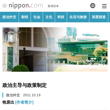
政治外交
财经
社会
文化
科技
生活与旅游
深度报道
日本語
English
繁體字
政治外交
Français
财经
Español
社会
العربية
政治主导与政策制定
文化
Русский
政治外交
2011.10.19
牧原出
[作者简介]
科技