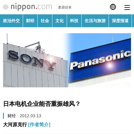
政治外交
财经
社会
文化
科技
生活与旅游
深度报道
日本語
English
繁體字
政治外交
Français
财经
Español
社会
العربية
日本电机企业能否重振雄风？
文化
Русский
财经
2012.03.13
大河原克行
[作者简介]
科技