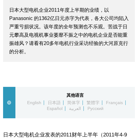
生活与旅游
日本大型电机企业2011年度上半期的业绩，以
Panasonic 的1362亿日元赤字为代表，各大公司均陷入
深度报道
严重亏损状况。该年度的全年预测也不乐观。苦战于日
元攀高及电视机事业萎靡不振之中的电机企业是否能重
振雄风？请看有20多年电机行业采访经验的大河原克行
视觉日本
的分析。
新闻
话题
其他语言
日本信息库
English
日本語
简体字
繁體字
Français
Español
العربية
Русский
日本一瞥
人物访谈
日本大型电机企业发表的2011财年上半年（2011年4-9