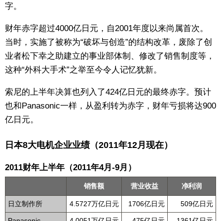
字。
财年赤字超过4000亿日元，自2001年度以来尚属首次。
当时，实施了被称为“破坏与创造”的结构改革，废除了创
业者松下幸之助建立的事业部体制、修改了销售制度等，
这种“外科大手术”之举至今令人记忆犹新。
索尼的上半年决算也列入了424亿日元的最终赤字。预计
也和Panasonic一样，从盈利转为赤字，财年亏损将达900
亿日元。
日本8大电机企业业绩（2011年12月现在）
2011财年上半年（2011年4月-9月）
销售额
营业收益
净利润
日立制作所
4.5727万亿日元
1706亿日元
509亿日元
Panasonic
4.0051万亿日元
475亿日元
-1361亿日元