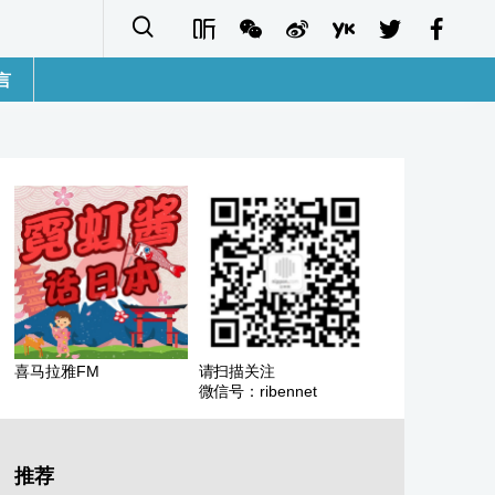
言
語
sh
字
ais
ñol
喜马拉雅FM
请扫描关注
微信号：ribennet
ا
кий
推荐