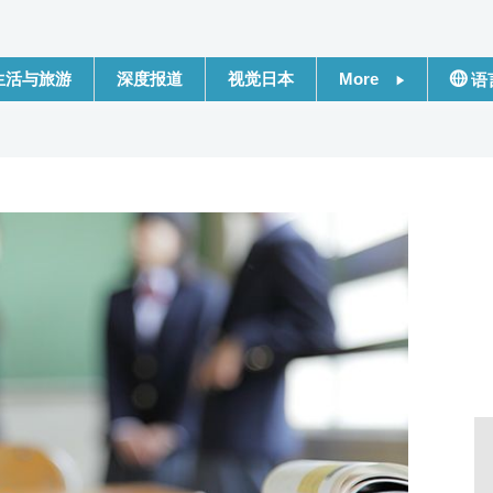
生活与旅游
深度报道
视觉日本
More
语
新闻
日本
话题
Engli
日本信息库
繁體
日本一瞥
Franç
人物访谈
Espa
东京
لعربية
编辑部通知
Русс