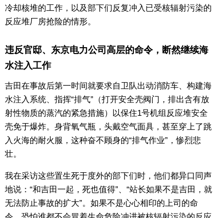
冷却核堆的工作，以及部下们反复冲入已受核辐射污染的
反应堆厂房抢险的情形。
违反官邸、东京电力公司高层的命令，断然继续海
水注入工作
吉田在事故后第一时间就要求自卫队出动消防车、构建海
水注入系统、指挥“排气”（打开安全壳阀门，排出含有放
射性物质的蒸汽的紧急措施）以保住1号机组反应堆安全
壳免于爆炸。身背氧气瓶，头戴空气面具，甚至穿上了跳
入火海的耐火服，这种奋不顾身的“排气作业”，惨烈悲
壮。
我在采访这些置生死于度外的部下们时，他们都异口同声
地说：“和吉田一起，死也值得”、“站长如果不是吉田，就
无法防止事故的扩大”。如果不是心心相印的上司的命
令，恐怕谁都不会冒着生命危险冲进被核辐射污染的反应