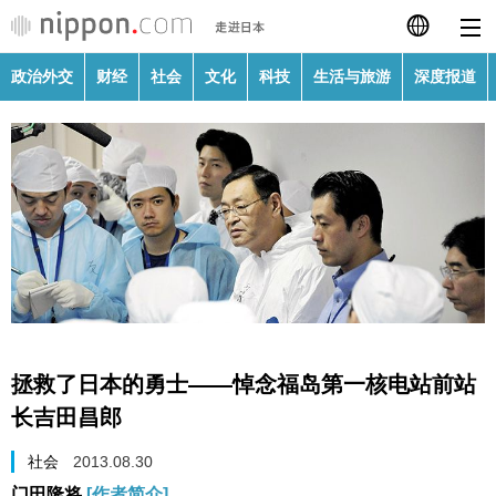
政治外交
财经
社会
文化
科技
生活与旅游
深度报道
日本語
English
繁體字
政治外交
Français
财经
Español
社会
العربية
拯救了日本的勇士——悼念福岛第一核电站前站
文化
长吉田昌郎
Русский
社会
2013.08.30
科技
门田隆将
[作者简介]