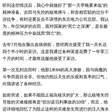
听到这些情况后，我心中就做好了“那一天早晚要来临”的
精神准备。吉田与失控的核堆搏斗，和首相官邸的过分干
涉抗争，有时还要反击不讲理的东京电力公司总部。我认
为，年仅58岁的吉田，面对国家的“死亡之深渊”，是在极
度的精神压力中奋战而“阵亡”的。
去年7月他在脑出血病倒前，曾经两次接受了我一共长达
四个半小时的采访。这是我通过各种渠道花费了一年零三
个月的时间，才最终说服他接受了采访。
第一次见到吉田时，他那1米84的高大身躯，因与病魔的
斗争而面目全非。但他仍然以天生的乐观和直率的口气，
向我讲述了各种经历。
如前所述，如果不能阻止福岛核灾的扩大，那么核堆失控
导致的灾难规模将是“切尔诺贝利事故的10倍”，而且，他
还详细地回忆了为阻止这样的灾难发生而进行的注入海水