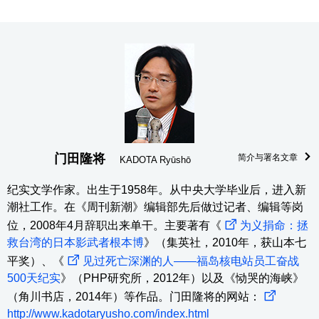
门田隆将
简介与署名文章
KADOTA Ryūshō
纪实文学作家。出生于1958年。从中央大学毕业后，进入新
潮社工作。在《周刊新潮》编辑部先后做过记者、编辑等岗
位，2008年4月辞职出来单干。主要著有《
为义捐命：拯
救台湾的日本影武者根本博
》（集英社，2010年，获山本七
平奖）、《
见过死亡深渊的人——福岛核电站员工奋战
500天纪实
》（PHP研究所，2012年）以及《恸哭的海峡》
（角川书店，2014年）等作品。门田隆将的网站：
http://www.kadotaryusho.com/index.html