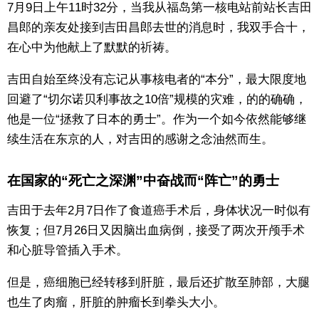
7月9日上午11时32分，当我从福岛第一核电站前站长吉田
东京
昌郎的亲友处接到吉田昌郎去世的消息时，我双手合十，
在心中为他献上了默默的祈祷。
编辑部通知
吉田自始至终没有忘记从事核电者的“本分”，最大限度地
回避了“切尔诺贝利事故之10倍”规模的灾难，的的确确，
SNS
他是一位“拯救了日本的勇士”。作为一个如今依然能够继
续生活在东京的人，对吉田的感谢之念油然而生。
在国家的“死亡之深渊”中奋战而“阵亡”的勇士
吉田于去年2月7日作了食道癌手术后，身体状况一时似有
恢复；但7月26日又因脑出血病倒，接受了两次开颅手术
和心脏导管插入手术。
但是，癌细胞已经转移到肝脏，最后还扩散至肺部，大腿
也生了肉瘤，肝脏的肿瘤长到拳头大小。