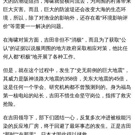
大的防潮堤阻挡，海啸就会横向流去，为周围的村落带来
巨大灾害。而且，巨大的防波堤还会改变大海的生态环
境，所以，除了对渔业的影响外，还存在着“环境影响评
价”等需要一一解决的问题。
在海啸对策方面，吉田非但不“消极”，而且为了获取“公
认”的证据以说服周围的地方政府采取相应对策，他比任
何人都“积极”地开展了各种工作。
但是，就在这个过程中，发生了“史无前例的巨大地震”，
其威力是阪神淡路大地震的358倍，关东大地震的45倍，
这是任何一个学会、研究机构都不曾预测到的。身为福岛
第一核电站的站长，吉田不惜生命坚守岗位，指挥了救灾
抢险。
在吉田领导下，部下们团结一心，反复多次冲进被核能污
染的反应堆厂房，终于回避了最坏事态的发生。正是吉田
“那时”“在那里”，日本才因此得以拯救。