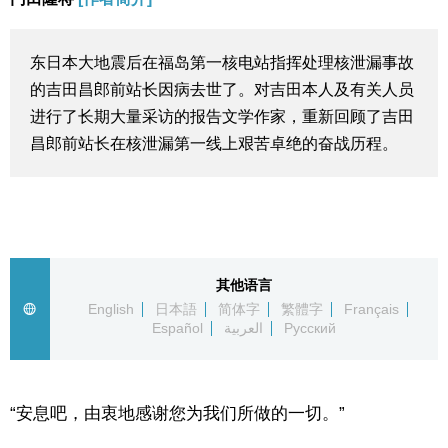
生活与旅游
东日本大地震后在福岛第一核电站指挥处理核泄漏事故
深度报道
的吉田昌郎前站长因病去世了。对吉田本人及有关人员
进行了长期大量采访的报告文学作家，重新回顾了吉田
视觉日本
昌郎前站长在核泄漏第一线上艰苦卓绝的奋战历程。
新闻
话题
其他语言
English
日本語
简体字
繁體字
Français
日本信息库
Español
العربية
Русский
日本一瞥
“安息吧，由衷地感谢您为我们所做的一切。”
人物访谈