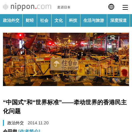
政治外交
财经
社会
文化
科技
生活与旅游
深度报道
日本語
English
繁體字
政治外交
Français
财经
Español
社会
العربية
“中国式”和“世界标准”——牵动世界的香港民主
文化
化问题
Русский
政治外交
2014.11.20
科技
仓田彻
[作者简介]