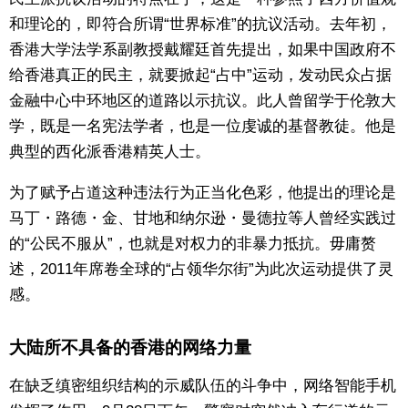
和理论的，即符合所谓“世界标准”的抗议活动。去年初，
香港大学法学系副教授戴耀廷首先提出，如果中国政府不
给香港真正的民主，就要掀起“占中”运动，发动民众占据
金融中心中环地区的道路以示抗议。此人曾留学于伦敦大
学，既是一名宪法学者，也是一位虔诚的基督教徒。他是
典型的西化派香港精英人士。
为了赋予占道这种违法行为正当化色彩，他提出的理论是
马丁・路德・金、甘地和纳尔逊・曼德拉等人曾经实践过
的“公民不服从”，也就是对权力的非暴力抵抗。毋庸赘
述，2011年席卷全球的“占领华尔街”为此次运动提供了灵
感。
大陆所不具备的香港的网络力量
在缺乏缜密组织结构的示威队伍的斗争中，网络智能手机