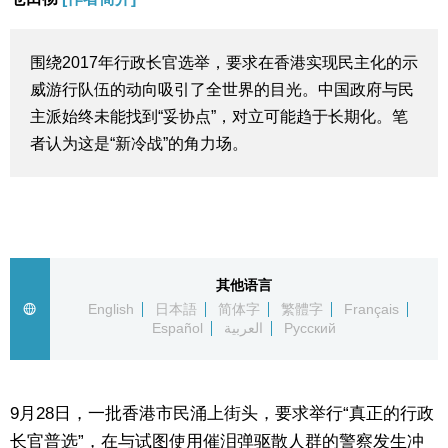
生活与旅游
围绕2017年行政长官选举，要求在香港实现民主化的示
深度报道
威游行队伍的动向吸引了全世界的目光。中国政府与民
主派始终未能找到“妥协点”，对立可能趋于长期化。笔
视觉日本
者认为这是“新冷战”的角力场。
新闻
话题
其他语言
English
日本語
简体字
繁體字
Français
日本信息库
Español
العربية
Русский
日本一瞥
9月28日，一批香港市民涌上街头，要求举行“真正的行政
人物访谈
长官普选”，在与试图使用催泪弹驱散人群的警察发生冲