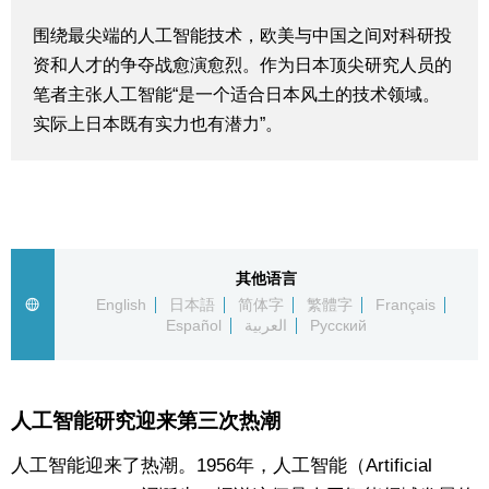
生活与旅游
围绕最尖端的人工智能技术，欧美与中国之间对科研投
资和人才的争夺战愈演愈烈。作为日本顶尖研究人员的
深度报道
笔者主张人工智能“是一个适合日本风土的技术领域。
实际上日本既有实力也有潜力”。
视觉日本
新闻
其他语言
话题
English
日本語
简体字
繁體字
Français
Español
العربية
Русский
日本信息库
日本一瞥
人工智能研究迎来第三次热潮
人工智能迎来了热潮。1956年，人工智能（Artificial
人物访谈