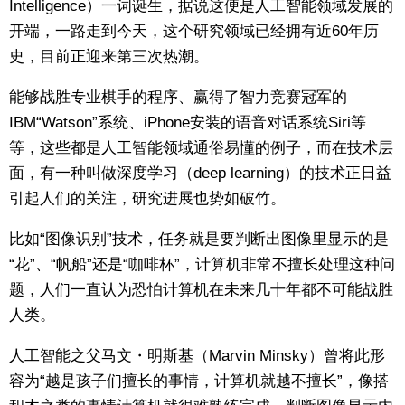
Intelligence）一词诞生，据说这便是人工智能领域发展的
开端，一路走到今天，这个研究领域已经拥有近60年历
东京
史，目前正迎来第三次热潮。
编辑部通知
能够战胜专业棋手的程序、赢得了智力竞赛冠军的
IBM“Watson”系统、iPhone安装的语音对话系统Siri等
SNS
等，这些都是人工智能领域通俗易懂的例子，而在技术层
面，有一种叫做深度学习（deep learning）的技术正日益
引起人们的关注，研究进展也势如破竹。
比如“图像识别”技术，任务就是要判断出图像里显示的是
“花”、“帆船”还是“咖啡杯”，计算机非常不擅长处理这种问
题，人们一直认为恐怕计算机在未来几十年都不可能战胜
人类。
人工智能之父马文・明斯基（Marvin Minsky）曾将此形
容为“越是孩子们擅长的事情，计算机就越不擅长”，像搭