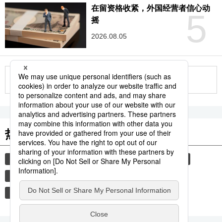
在留资格收紧，外国经营者信心动
5
摇
2026.08.05
更多
热门关键词
国际
时事社新闻
在日外国人
在留资格
经营
基尼系数
收入分配
收入差距
社会福利
老龄化