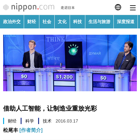
政治外交
财经
社会
文化
科技
生活与旅游
深度报道
日本語
English
繁體字
政治外交
Français
财经
Español
社会
العربية
借助人工智能，让制造业重放光彩
文化
Русский
财经
科学
技术
2016.03.17
松尾丰
[作者简介]
科技