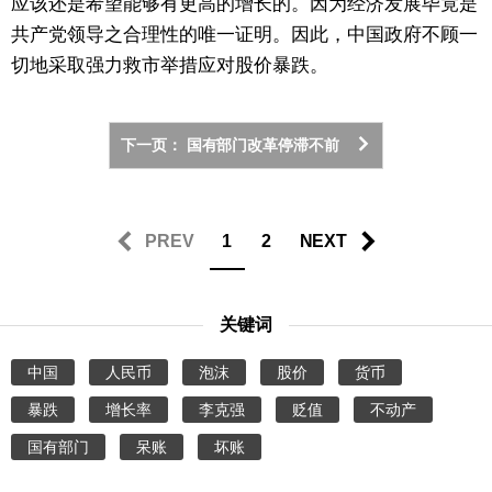
应该还是希望能够有更高的增长的。因为经济发展毕竟是
共产党领导之合理性的唯一证明。因此，中国政府不顾一
切地采取强力救市举措应对股价暴跌。
下一页： 国有部门改革停滞不前
PREV
1
2
NEXT
关键词
中国
人民币
泡沫
股价
货币
暴跌
增长率
李克强
贬值
不动产
国有部门
呆账
坏账