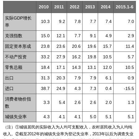
2010
2011
2012
2013
2014
2015.1-6
实际GDP增长
10.3
9.2
7.8
7.7
7.4
7.0
率
克强指数
15.0
12.1
7.7
9.1
4.9
2.9
固定资本形成
23.8
23.6
20.6
19.6
15.7
11.4
不动产投资
33.2
27.9
16.2
19.8
10.5
5.7
零售总额
18.4
17.1
14.3
13.1
12.0
10.5
出口
31.3
20.3
7.9
7.9
6.1
0.9
进口
38.7
24.9
4.3
7.3
0.4
-15.5
消费者物价指
3.3
5.4
2.6
2.6
2.0
1.3
数
城镇失业率
4.3
4.1
4.1
5.0
5.1
5.1
（注）①城镇居民的实际收入为人均可支配收入，农村居民收入为人均纯
收入。②截至2012年的城镇失业率为登记失业率，2013年以后为调查失业