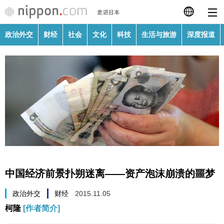
政治外交
财经
社会
文化
科技
生活与旅游
深度报道
日本語
English
繁體字
政治外交
Français
财经
Español
社会
العربية
中国经济前景扑朔迷离——资产泡沫崩溃的噩梦
文化
Русский
政治外交
财经
2015.11.05
柯隆
[作者简介]
科技