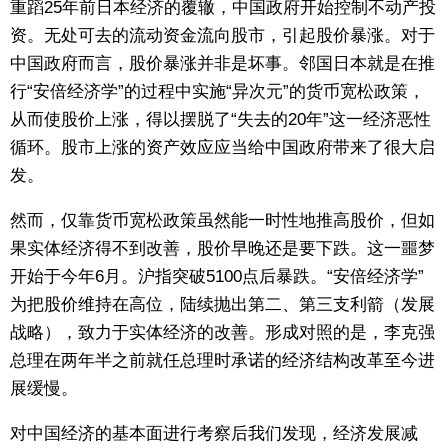
重蹈25年前日本经济的覆辙，中国政府开始控制不动产投
资。无处可去的流动资金流向股市，引起股价暴涨。对于
东京
中国政府而言，股价暴涨并非是坏事。邻国日本就是在推
行“安倍经济学”的过程中实施“异次元”的货币宽松政策，
编辑部通知
从而使股价上涨，得以摆脱了“失去的20年”这一经济恶性
循环。股市上涨的资产效应应当给中国政府带来了很大启
SNS
发。
然而，仅靠货币宽松政策虽然能一时性地推高股价，但如
果实体经济得不到改善，股价早晚还是要下跌。这一噩梦
开始于今年6月。沪指突破5100点后暴跌。“安倍经济学”
为把股价维持在高位，陆续抛出第二、第三支利箭（发展
战略），致力于实体经济的改善。形成对照的是，李克强
总理在两年半之前就任总理时承诺的经济结构改革至今进
展缓慢。
对中国经济的基本面进行考察后我们发现，经济发展减