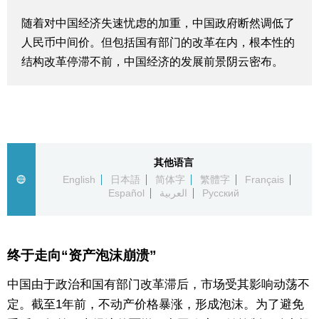
生活与旅游
随着对中国经济失速忧虑的加重，中国政府断然调低了
人民币中间价。但包括国有部门的改革在内，根本性的
深度报道
结构改革停滞不前，中国经济的发展前景阴云密布。
视觉日本
新闻
其他语言
English
日本語
简体字
繁體字
Français
话题
Español
العربية
Русский
日本信息库
终于走向“资产泡沫崩溃”
日本一瞥
中国由于政治和国有部门改革滞后，市场受其影响动荡不
定。截至1年前，不动产价格暴涨，形成泡沫。为了避免
人物访谈