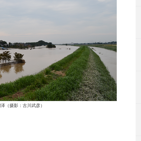
湖泽（摄影：古川武彦）