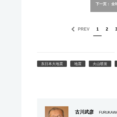
下一页： 全
PREV
1
2
东日本大地震
地震
火山喷发
古川武彦
FURUKAWA 