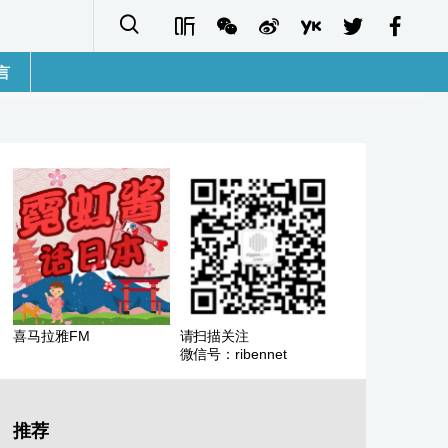
言
語
sh
字
ais
ñol
喜马拉雅FM
请扫描关注
微信号：ribennet
ا
кий
推荐