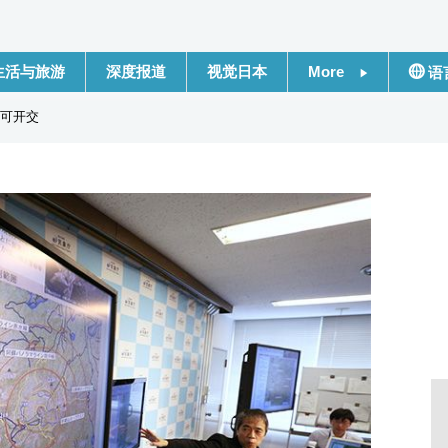
生活与旅游
深度报道
视觉日本
More
语
新闻
日本
可开交
话题
Engli
日本信息库
繁體
日本一瞥
Franç
人物访谈
Espa
东京
لعربية
编辑部通知
Русс