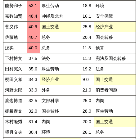
能势和子
53.1
厚生劳动
18.8
环境
嘉数知贤
48.4
冲绳及北方
16.1
安全保障
菅义伟
40.9
国土交通
25.8
经济产业
佐藤勉
40.7
总务
20.4
国会转移
泷实
40.0
总务
11.3
预算
下村博文
37.5
法务
11.3
宪法及国会转移
田村宪久
35.6
厚生劳动
19.2
法务
樱田义孝
34.3
经济产业
9.0
国土交通
河野太郎
33.9
外务
21.0
消费者问题
渡边博道
32.5
文部科学
25.0
内阁
棚桥泰文
32.0
国会转移
28.0
厚生劳动
木村隆秀
31.4
内阁
20.0
国土交通
望月义夫
30.4
环境
26.1
总务