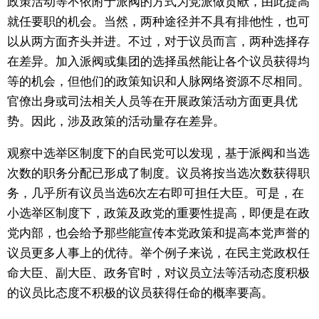
政策活动等不依附于派阀的方式为党派做贡献，由此提高
就任要职的机会。当然，两种途径并不具有排他性，也可
以从两方面齐头并进。不过，对于议员而言，两种选择存
在差异。加入派阀或集团的选择虽然能让各个议员获得均
等的机会，但他们的政策知识和人脉网络资源不尽相同。
官僚出身或司法相关人员等在开展政策活动方面更具优
势。因此，涉及政策的活动量存在差异。
观察中选举区制度下的自民党可以发现，基于派阀和当选
次数的职务分配已形成了制度。议员将按当选次数获得职
务，几乎所有议员当选6次左右即可担任大臣。可是，在
小选举区制度下，政策及政党的重要性提高，即便是在政
党内部，也会给予那些能宣传本党政策和提高本党声誉的
议员更多人事上的优待。举个例子来说，在民主党政权任
命大臣、副大臣、政务官时，对议员立法等活动态度积极
的议员比态度不积极的议员获得任命的概率要高。