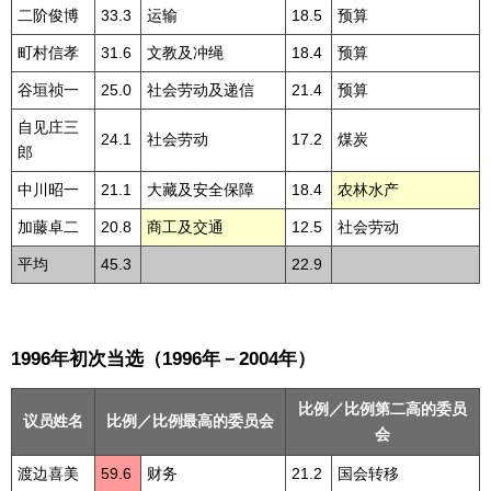
二阶俊博
33.3
运输
18.5
预算
町村信孝
31.6
文教及冲绳
18.4
预算
谷垣祯一
25.0
社会劳动及递信
21.4
预算
自见庄三
24.1
社会劳动
17.2
煤炭
郎
中川昭一
21.1
大藏及安全保障
18.4
农林水产
加藤卓二
20.8
商工及交通
12.5
社会劳动
平均
45.3
22.9
1996年初次当选（1996年－2004年）
比例／比例第二高的委员
议员姓名
比例／比例最高的委员会
会
渡边喜美
59.6
财务
21.2
国会转移