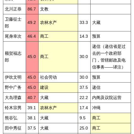
北川正恭
86.7
文教
卫藤征士
49.2
农林水产
33.3
大藏
郎
尾身幸次
46.4
商工
14.3
预算
递信（递信省是过
额贺福志
去的一个政府部
45.0
商工
30.0
郎
门，管辖邮政及电
信事务——译注）
伊吹文明
45.0
社会劳动
30.0
预算
野中广务
45.0
建设
37.5
递信
大岛理森
40.7
大藏
22.2
内阁及议院运营
铃木宗男
39.1
农林水产
17.4
冲绳
熊谷弘
38.1
大藏
9.5
商工
田中秀征
37.5
大藏
25.0
商工