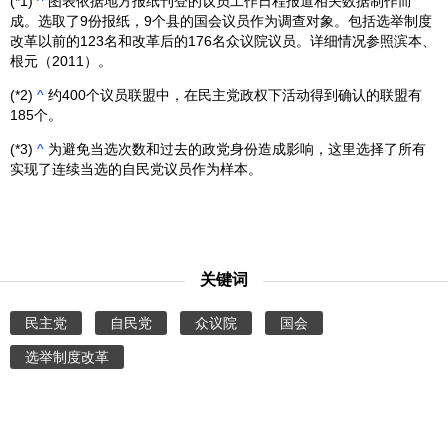
(*1)
^
图表依据地方报纸刊登的议员工作日程报道相关数据制作而
成。选取了9份报纸，9个县的国会议员作为调查对象。包括选举制度
改革以前的123名和改革后的176名众议院议员。详细情况参照滨本、
根元（2011）。
(*2)
^
约400个议员联盟中，在民主党政权下活动得到确认的联盟有
185个。
(*3)
^
为避免当选次数和过去的政党身份造成影响，这里选择了所有
实现了连续当选的自民党议员作为样本。
关键词
民主党
自民党
众议院
国会
选举制度改革