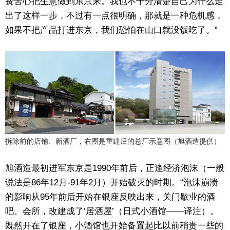
费苦心把生意做到东京来。我也不十分清楚自己为什么走
出了这样一步，不过有一点很明确，那就是一种危机感，
如果不把产品打进东京，我们恐怕在山口就没饭吃了。”
拆除前的店铺、新酒厂，右图是重建后的总厂示意图（旭酒造提供）
旭酒造最初进军东京是1990年前后，正逢经济泡沫（一般
说法是86年12月-91年2月）开始破灭的时期。“泡沫崩溃
的影响从95年前后开始在银座反映出来，关门歇业的酒
吧、会所，改建成了‘居酒屋’（日式小酒馆——译注）。
既然开在了银座，小酒馆也开始备置起比以前稍贵一些的