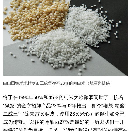
由山田锦糙米精制加工成留存率23％的精白米（旭酒造提供）
终于在1990年50％和45％的纯米大吟酿酒问世了，接着
“獭祭”的金字招牌产品23％与92年推出，如今“獭祭 精磨
二成三”（除去77％糠皮，使用23％米心）的诞生如今已
成为传奇。“以往的吟酿酒27％是最好的，所以我们一开
始将25％作为目标。但是，当我们听说已有24％的酒存在