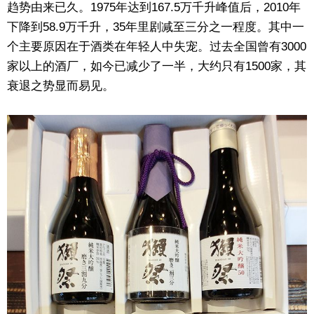
趋势由来已久。1975年达到167.5万千升峰值后，2010年
东京
下降到58.9万千升，35年里剧减至三分之一程度。其中一
个主要原因在于酒类在年轻人中失宠。过去全国曾有3000
编辑部通知
家以上的酒厂，如今已减少了一半，大约只有1500家，其
衰退之势显而易见。
SNS