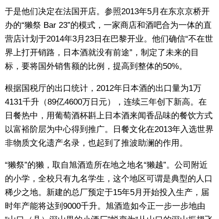
于是他们决定在法国开店。参照2013年5月在东京京桥开
办的“獭祭 Bar 23”的模式，一家商店和酒吧合为一体的直
营店计划于2014年3月23日在巴黎开业。他们确信“不在世
界上打开销路，日本酒就没有前途”，制定了未来的目
标，要将国外销售额的比例，提高到整体的50%。
根据国税厅的出口统计，2012年日本酒的出口量为1万
4131千升（89亿4600万日元），连续三年创下新高。在
日餐热中，用葡萄酒杯斟上日本酒来闻香品味的餐饮方式
以富裕阶层为中心得到推广。日餐文化在2013年入选世界
非物质文化遗产名录，也起到了推波助澜的作用。
“獭祭”的獭，取自旭酒造所在地之地名“獭越”。公司附近
的小学，全校只有九名学生，这个地区可谓是典型的人口
稀少之地。新建的总厂预定于15年5月开始投入生产，届
时年产能将达到9000千升。旭酒造如今正一步一步地由