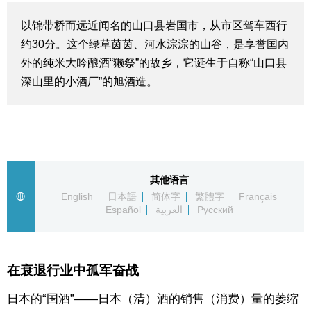
生活与旅游
以锦带桥而远近闻名的山口县岩国市，从市区驾车西行
约30分。这个绿草茵茵、河水淙淙的山谷，是享誉国内
深度报道
外的纯米大吟酿酒“獭祭”的故乡，它诞生于自称“山口县
深山里的小酒厂”的旭酒造。
视觉日本
新闻
话题
其他语言
English
日本語
简体字
繁體字
Français
Español
العربية
Русский
日本信息库
日本一瞥
在衰退行业中孤军奋战
人物访谈
日本的“国酒”——日本（清）酒的销售（消费）量的萎缩