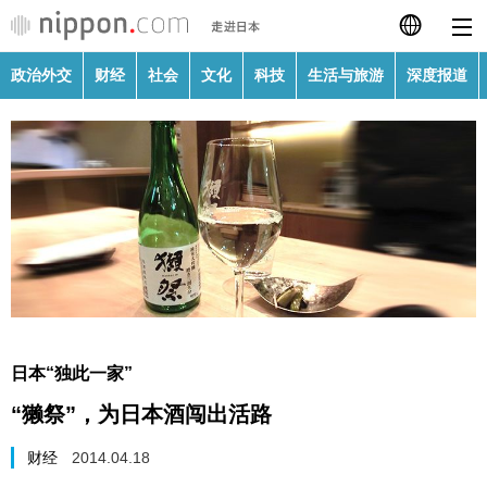
政治外交
财经
社会
文化
科技
生活与旅游
深度报道
日本語
English
繁體字
政治外交
Français
财经
Español
社会
العربية
日本“独此一家”
文化
“獭祭”，为日本酒闯出活路
Русский
科技
财经
2014.04.18