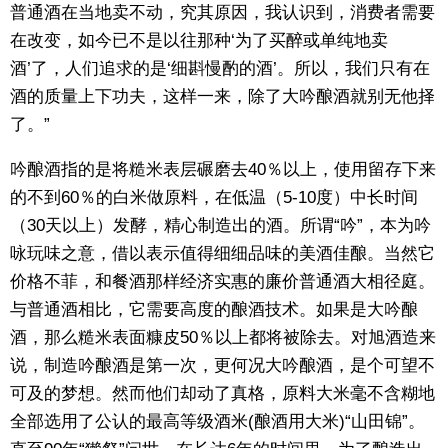
普通酒在当地卖不动，究其原因，我认识到，消费者需要
在改变，如今已不是以往那种‘为了买醉或单纯地卖
酒’了，人们追求的是‘细斟慢酌的酒’。所以，我们只有在
酒的质量上下功夫，这样一来，除了大吟酿酒就别无他择
了。”
吟酿酒指的是将糙米表层碾磨去40％以上，使用留存下来
的不到60％的白米做原料，在低温（5-10度）中长时间
（30天以上）发酵，精心制造出的酒。所谓“吟”，本为吟
咏玩味之意，借以表示值得细细品味的美酒佳酿。当然它
价格不菲，和餐酒那样经济实惠的廉价普通酒大相径庭。
与普通酒相比，它需要高度的酿酒技术。如果是大吟酿
酒，那么糙米表面糠皮50％以上都将被除去。对旭酒造来
说，制造吟酿酒是第一次，更何况大吟酿酒，是个可望不
可及的梦想。然而他们却动了真格，原料大米毫不含糊地
全部选用了公认的最高等级酒米(酿酒用大米)“山田锦”。