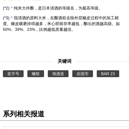
(*2)
^
纯米大吟酿，是日本清酒的等级名，为最高等级。
(*3)
^
指清酒的原料大米，在酿酒前去除外层糠皮过程中的加工精
度。糠皮碾磨掉得越多，米心部留存率越低，酿出的酒越高级。如
50%、39%、23%，比例越低质量越佳。
关键词
老字号
獭祭
旭酒造
岩国市
BAR 23
系列相关报道