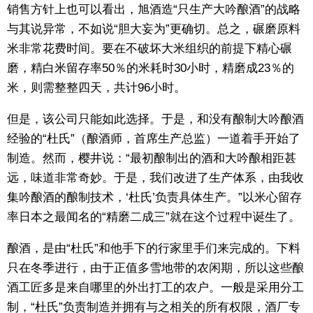
销售方针上也可以看出，旭酒造“只生产大吟酿酒”的战略
与其说异常，不如说“胆大妄为”更确切。总之，碾磨原料
米非常花费时间。要在不破坏大米组织的前提下精心碾
磨，精白米留存率50％的米耗时30小时，精磨成23％的
米，则需整整四天，共计96小时。
但是，该公司只能如此选择。于是，和没有酿制大吟酿酒
经验的“杜氏”（酿酒师，首席生产总监）一道着手开始了
制造。然而，樱井说：“最初酿制出的酒和大吟酿相距甚
远，味道非常奇妙。于是，我们改进了生产体系，由我收
集吟酿酒的酿制技术，‘杜氏’负责具体生产。”以米心留存
率日本之最闻名的“精磨二成三”就在这个过程中诞生了。
酿酒，是由“杜氏”和他手下的行家里手们来完成的。下料
只在冬季进行，由于正值多雪地带的农闲期，所以这些酿
酒工匠多是来自哪里的外出打工的农户。一般是采用分工
制，“杜氏”负责制造并拥有与之相关的所有权限，酒厂专