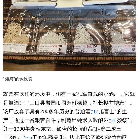
“獭祭”的试饮装
就是在这样的环境中，仍有一家孤军奋战的小酒厂，它就
是旭酒造（山口县岩国市周东町獭越，社长樱井博志）。
该厂放弃了具有200多年历史的普通酒
“旭富士”的生
(*1)
产，通过一番艰苦奋斗，制造出纯米大吟酿酒
“獭祭”，
(*2)
并于1990年亮相东京。如今的招牌商品“精磨二成三
（23%）”
于92年商品化，从此开始了势如破竹的跃
(*3)