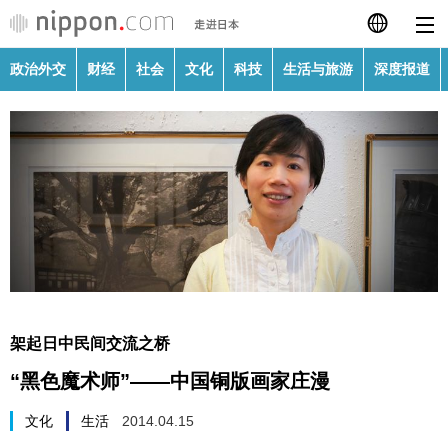
政治外交
财经
社会
文化
科技
生活与旅游
深度报道
日本語
English
繁體字
政治外交
Français
财经
Español
社会
العربية
架起日中民间交流之桥
文化
“黑色魔术师”——中国铜版画家庄漫
Русский
科技
文化
生活
2014.04.15