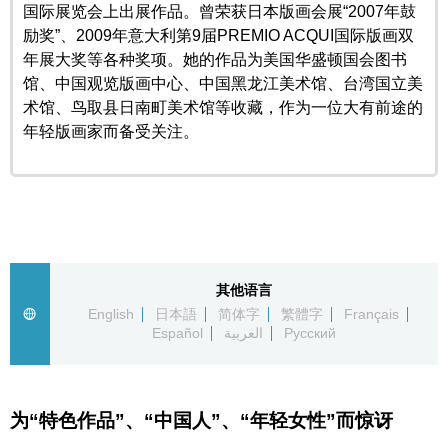
国际展览会上出展作品。曾荣获日本版画会展“2007年鼓
励奖”、2009年意大利第9届PREMIO ACQUI国际版画双
东京
年展大奖等各种奖项。她的作品为美国华盛顿国会图书
馆、中国观览版画中心、中国黑龙江美术馆、台湾国立美
编辑部通知
术馆、鸟取县日南町美术馆等收藏，作为一位大有前途的
年轻版画家而备受关注。
SNS
其他语言
English
日本語
简体字
繁體字
Français
Español
العربية
Русский
为“特色作品”、“中国人”、“年轻女性”而惊讶