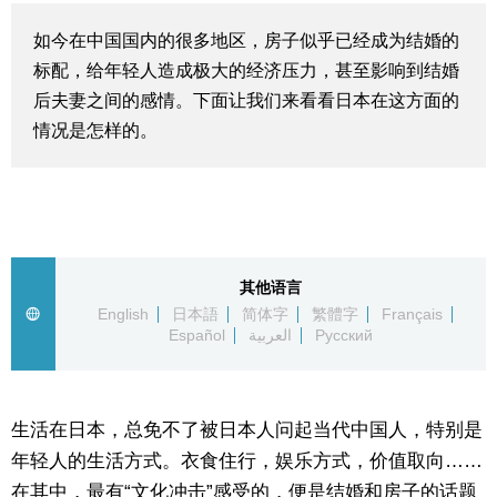
生活与旅游
如今在中国国内的很多地区，房子似乎已经成为结婚的
标配，给年轻人造成极大的经济压力，甚至影响到结婚
深度报道
后夫妻之间的感情。下面让我们来看看日本在这方面的
情况是怎样的。
视觉日本
新闻
话题
其他语言
English
日本語
简体字
繁體字
Français
Español
العربية
Русский
日本信息库
日本一瞥
生活在日本，总免不了被日本人问起当代中国人，特别是
年轻人的生活方式。衣食住行，娱乐方式，价值取向……
人物访谈
在其中，最有“文化冲击”感受的，便是结婚和房子的话题