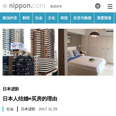
政治外交
财经
社会
文化
科技
生活与旅游
深度报道
日本語
English
繁體字
政治外交
Français
财经
Español
社会
العربية
日本进阶
文化
日本人结婚≠买房的理由
Русский
科技
社会
日本进阶
2017.11.29