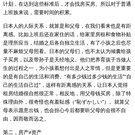
计划，在达到这些标准后，才会找房买房。所以对于普通
上班族来说，需要时间的积累。
日本人的人际关系，就算是和父母，在我们看来也是有距
离感。比如上班后还在家住的话，给家里房租和食物补贴
是理所应当，结婚之后各自独立生活，有了小孩之后也尽
量不麻烦父母照看。日本的父母们，也不太认为倾囊给孩
子买房，以及带孙子是天经地义。他们把养育孩子当做人
生的过程之一，为小孩着想付出是人之常情，但是更重要
的是有自己的生活和消费。“有多少钱过多少钱的生活”“自
己的生活自己过”，这样有距离感的关系，让日本人觉得
租房结婚很自然很正常，相反地，用父母钱买房，除了特
殊理由外，很奇怪也有羞耻感（“恥ずかしい”）。就算父
母表示愿意出钱，也会担心今后都要听父母的会很不自
由，因而敬而远之。
第二，房产≠资产