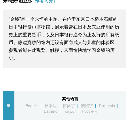
朱利安•赖亚尔
[作者简介]
生活与旅游
“金钱”是一个永恒的主题。在位于东京日本桥本石町的
深度报道
日本银行货币博物馆，展示着曾在日本及东亚使用的历
史上的重要货币，以及日本银行迄今为止发行的所有纸
视觉日本
币。静谧宽敞的馆内还设有面向成人与儿童的体验区，
参观者能在此观览、触摸，从而愉快地学习金钱的历
新闻
史。
话题
日本信息库
其他语言
English
日本語
简体字
繁體字
Français
日本一瞥
Español
العربية
Русский
人物访谈