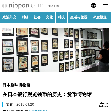
政治外交
财经
社会
文化
科技
生活与旅游
深度报道
日本語
English
繁體字
政治外交
Français
财经
Español
社会
العربية
日本趣味博物馆
文化
在日本银行观览钱币的历史：货币博物馆
Русский
Guide
科技
文化
2018.03.20
to Japan