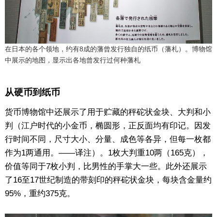
在日本的各个领地，约有8成的藩曾发行独自的纸币（藩札）。博物馆
中展示的地图，显示出各地曾发行过何种藩札
从硬币到纸币
货币博物馆中还展示了用于贮藏的秤砣状金块、大判和小
判（江户时代的小金币，椭圆形，正反面均有印记。因发
行时间不同，尺寸大小、分量、成色等各异，但每一枚都
作为1两通用。——译注）。1枚大判重10两（165克），
价值等同于7枚小判，比男性的手掌大一些。此外还展示
了16至17世纪制造的带刻印的秤砣状金块，每块含金量约
95%，重约375克。