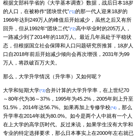
根据文部科学省的《大学基本调查》数据，战后日本18岁
东京
的人口，在被称作“团块世代”
的那一代人迎来18岁的
(*1)
1966年达到249万人的峰值后开始减少，虽然之后又有所
回升，但从1992年“团块二代”
高中毕业时的205万人，
编辑部通知
(*2)
一路减少到了2014年的118万人。最近几年虽处于平稳状
态，但根据国立社会保障和人口问题研究所推算，18岁人
SNS
口自2018年前后开始减少倾向会再次增强，2031年为99
万人，将跌破百万大关。
那么，大学升学情况（升学率）又如何呢？
大学和短期大学
合并计算的大学升学率，在上世纪70
(*3)
～80年代为36～37%，1995年为45.2%，2005年则上升至
51.5%，2014年达56.7%。如果再加上专修学校
，那么
(*4)
升学率在2014年就为80.0%。如今是两个人中就有一个人
在上大学的高学历时代。反过来说，如果学生没有大学和
专业的特定选择要求，那么日本事实上在2000年左右就已