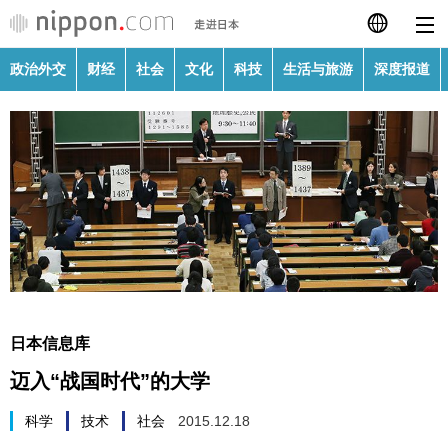
政治外交
财经
社会
文化
科技
生活与旅游
深度报道
日本語
English
繁體字
政治外交
Français
财经
Español
社会
العربية
日本信息库
文化
迈入“战国时代”的大学
Русский
科技
科学
技术
社会
2015.12.18