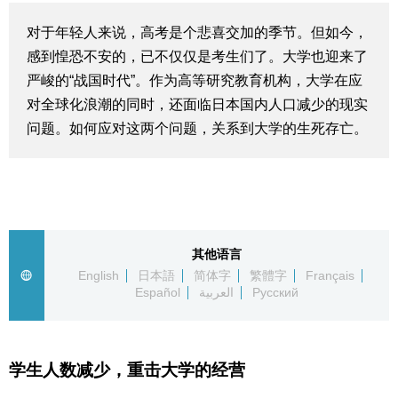
生活与旅游
对于年轻人来说，高考是个悲喜交加的季节。但如今，
感到惶恐不安的，已不仅仅是考生们了。大学也迎来了
深度报道
严峻的“战国时代”。作为高等研究教育机构，大学在应
对全球化浪潮的同时，还面临日本国内人口减少的现实
视觉日本
问题。如何应对这两个问题，关系到大学的生死存亡。
新闻
话题
其他语言
English
日本語
简体字
繁體字
Français
日本信息库
Español
العربية
Русский
日本一瞥
学生人数减少，重击大学的经营
人物访谈