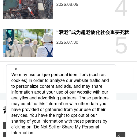
4
2026.08.05
“衰老”成为超老龄化社会重要死因
5
2026.07.30
更多
热门关键词
教育
在日外国人
公务员
时事社新闻
外国人
中央区
写字楼
千代田区
港区