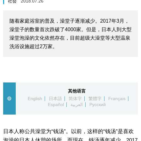
社会
2018.07.26
生活与旅游
随着家庭浴室的普及，澡堂子逐渐减少。2017年3月，
深度报道
澡堂子的数量首次跌破了4000家。但是，日本人到大型
澡堂泡澡的文化依然存在，目前超级大澡堂等大型温泉
视觉日本
洗浴设施超过2万家。
新闻
话题
其他语言
English
日本語
简体字
繁體字
Français
日本信息库
Español
العربية
Русский
日本一瞥
日本人称公共澡堂为“钱汤”。以前，这样的“钱汤”是喜欢
人物访谈
泡澡的日本人休憩的场所。而现在，钱汤逐年减少，2017