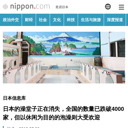
政治外交
财经
社会
文化
科技
生活与旅游
深度报道
日本語
English
繁體字
政治外交
Français
财经
Español
社会
العربية
日本信息库
文化
日本的澡堂子正在消失，全国的数量已跌破4000
Русский
家，但以休闲为目的的泡澡则大受欢迎
科技