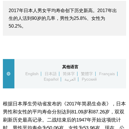
生活与旅游
2017年日本人男女平均寿命创下历史新高。2017年出
生的人活到90岁的几率，男性为25.8%、女性为
深度报道
50.2%。
视觉日本
新闻
其他语言
English
日本語
简体字
繁體字
Français
话题
Español
العربية
Русский
日本信息库
根据日本厚生劳动省发布的《2017年简易生命表》，日本
日本一瞥
男性和女性的平均寿命分别达到81.09岁和87.26岁，双双
刷新历史最高记录。二战结束后的1947年开始这项统计
人物访谈
时，男性平均寿命为50.06岁，女性为53.96岁。现在，公