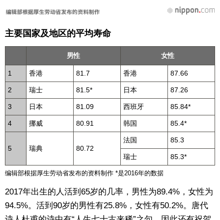
主要国家及地区的平均寿命
男性
女性
1
香港
81.7
香港
87.66
2
瑞士
81.5*
日本
87.26
3
日本
81.09
西班牙
85.84*
4
挪威
80.91
韩国
85.4*
法国
85.3
5
瑞典
80.72
瑞士
85.3*
编辑部根据厚生劳动省发布的资料制作 *是2016年的数据
2017年出生的人活到65岁的几率，男性为89.4%，女性为
94.5%。活到90岁的男性有25.8%，女性有50.2%。唐代
诗人杜甫的诗中有“人生七十古来稀”之句，因此还有祝贺