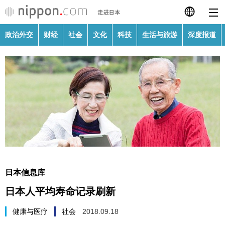
政治外交
财经
社会
文化
科技
生活与旅游
深度报道
日本語
English
繁體字
政治外交
Français
财经
Español
社会
العربية
日本信息库
文化
日本人平均寿命记录刷新
Русский
科技
健康与医疗
社会
2018.09.18