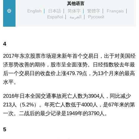
其他语言
生活与旅游
English
日本語
简体字
繁體字
Français
Español
العربية
Русский
深度报道
4
视觉日本
2017年东京股票市场迎来新年首个交易日，出于对美国经
新闻
济形势改善的期待，股市呈全面涨势。日经指数较去年最
后一个交易日的收盘价上涨479.79点，为13个月来的最高
话题
水平。
2016年日本全国交通事故死亡人数为3904人，同比减少
日本信息库
213人（5.2%）。年死亡人数低于4000人，是67年来的第
一次。二战后的最少记录是1949年的3790人。
日本一瞥
5
人物访谈