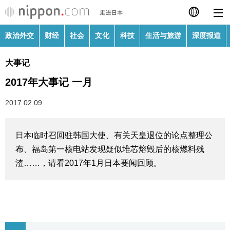
政治外交
财经
社会
文化
科技
生活与旅游
深度报道
日本語
大事记
English
2017年大事记 一月
繁體字
政治外交
2017.02.09
Français
财经
日本临时召回驻韩国大使、有关天皇退位的论点整理公
Español
布、福岛第一核电站发现疑似堆芯熔毁后的核燃料残
社会
渣……，请看2017年1月日本要闻回顾。
العربية
文化
Русский
科技