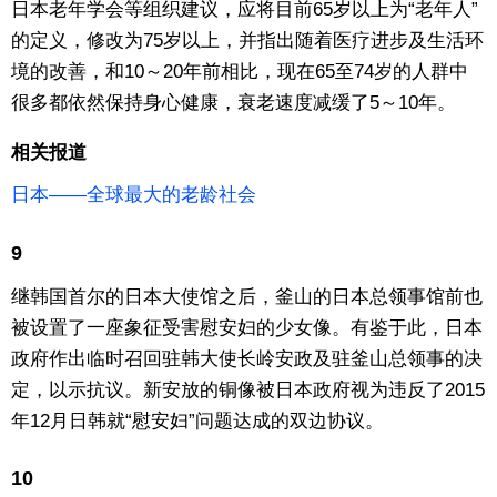
日本老年学会等组织建议，应将目前65岁以上为“老年人”
的定义，修改为75岁以上，并指出随着医疗进步及生活环
东京
境的改善，和10～20年前相比，现在65至74岁的人群中
很多都依然保持身心健康，衰老速度减缓了5～10年。
编辑部通知
相关报道
SNS
日本——全球最大的老龄社会
9
继韩国首尔的日本大使馆之后，釜山的日本总领事馆前也
被设置了一座象征受害慰安妇的少女像。有鉴于此，日本
政府作出临时召回驻韩大使长岭安政及驻釜山总领事的决
定，以示抗议。新安放的铜像被日本政府视为违反了2015
年12月日韩就“慰安妇”问题达成的双边协议。
10