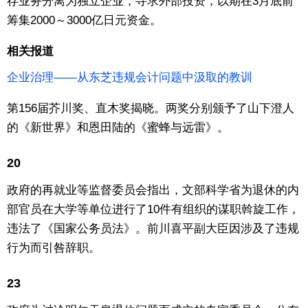
存业务分离为独立企业，寻求外部投资，以期在3月底前
筹集2000～3000亿日元资金。
相关报道
企业治理——从东芝违规会计问题中汲取的教训
第156届芥川奖、直木奖揭晓。两奖分别颁予了山下澄人
的《新世界》和恩田陆的《蜜蜂与远雷》。
20
政府的再就业等监督委员会指出，文部科学省为退休的内
部官员在大学等单位进行了10件有组织的谋职斡旋工作，
违法了《国家公务员法》。前川喜平副大臣因涉及了违规
行为而引咎辞职。
23