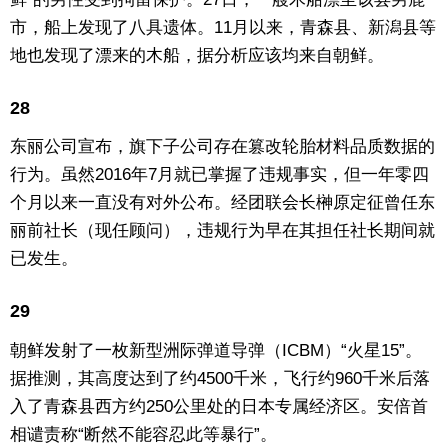
市，船上发现了八具遗体。11月以来，青森县、新潟县等
地也发现了漂来的木船，据分析应该均来自朝鲜。
28
东丽公司宣布，旗下子公司存在篡改轮胎材料品质数据的
行为。虽然2016年7月就已掌握了违规事实，但一年零四
个月以来一直没有对外公布。经团联会长榊原定征曾任东
丽前社长（现任顾问），违规行为早在其担任社长期间就
已发生。
29
朝鲜发射了一枚新型洲际弹道导弹（ICBM）“火星15”。
据推测，其高度达到了约4500千米，飞行约960千米后落
入了青森县西方约250公里处的日本专属经济区。安倍首
相谴责称“断然不能容忍此等暴行”。