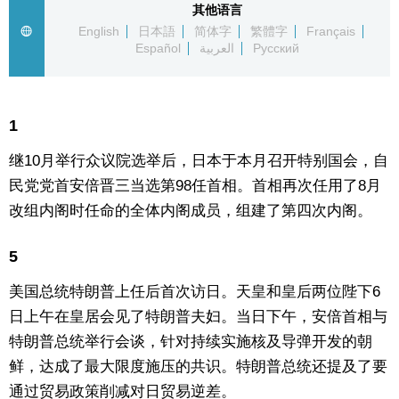
其他语言
生活与旅游
English
日本語
简体字
繁體字
Français
Español
العربية
Русский
深度报道
1
视觉日本
继10月举行众议院选举后，日本于本月召开特别国会，自
新闻
民党党首安倍晋三当选第98任首相。首相再次任用了8月
改组内阁时任命的全体内阁成员，组建了第四次内阁。
话题
5
日本信息库
美国总统特朗普上任后首次访日。天皇和皇后两位陛下6
日上午在皇居会见了特朗普夫妇。当日下午，安倍首相与
日本一瞥
特朗普总统举行会谈，针对持续实施核及导弹开发的朝
鲜，达成了最大限度施压的共识。特朗普总统还提及了要
人物访谈
通过贸易政策削减对日贸易逆差。