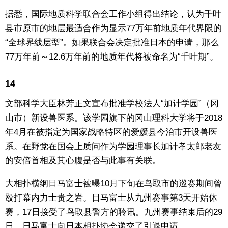
据悉，国际地质科学联合会工作小组得出结论，认为千叶
县市原市的地层最适合作为显示77万年前地质年代界限的
“全球界线层型”。如果联合会决定批准日本的申请，那么
77万年前～12.6万年前的地质年代将被命名为“千叶期”。
14
文部科学大臣林芳正文宣布批准学校法人“加计学园”（冈
山市）新设兽医系。该学园旗下的冈山理科大学将于2018
年4月在被指定为国家战略特区的爱媛县今治市开设兽医
系。在野党在国会上质问作为学园理事长加计孝太郎老友
的安倍首相及其心腹是否与此事有关联。
大相扑横纲日马富士被曝10月下旬在鸟取市的巡赛期间曾
殴打幕内力士贵之岩。日马富士从九州赛事第3天开始休
赛，17日接受了鸟取县警方的聆讯。九州赛事结束后的29
日，日马富士向日本相扑协会递交了引退申请。