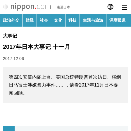
政治外交
财经
社会
文化
科技
生活与旅游
深度报道
日本語
大事记
English
2017年日本大事记 十一月
繁體字
政治外交
2017.12.06
Français
财经
第四次安倍内阁上台、美国总统特朗普首次访日、横纲
Español
日马富士涉嫌暴力事件……，请看2017年11月日本要
社会
闻回顾。
العربية
文化
Русский
科技