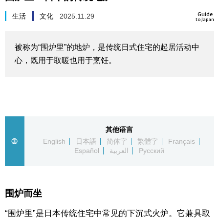
生活与旅游
Guide
生活
文化
2025.11.29
to Japan
深度报道
被称为“围炉里”的地炉，是传统日式住宅的起居活动中
心，既用于取暖也用于烹饪。
视觉日本
新闻
话题
其他语言
English
日本語
简体字
繁體字
Français
Español
العربية
Русский
日本信息库
日本一瞥
围炉而坐
人物访谈
“围炉里”是日本传统住宅中常见的下沉式火炉。它兼具取