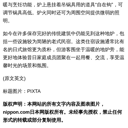
暖与烹饪功能，炉上悬挂着吊锅具用的道具“自在钩”，可
东京
调节锅具高低。炉火同时还可为周围空间提供微弱的照
明。
编辑部通知
如今在许多保存完好的传统建筑中仍能见到这种地炉，包
括一些设施较为简陋的老式民宿。这类住宿设施通常比有
SNS
名的日式旅馆更为质朴，但游客围坐于温暖的地炉旁，能
更好地体验昔日家庭成员团聚在一起用餐、交流，享受温
馨时光的场景和氛围。
(原文英文)
标题图片：PIXTA
版权声明：本网站的所有文字内容及图表图片，
nippon.com日本网版权所有。未经事先授权，禁止任何
形式的转载或部分复制使用。