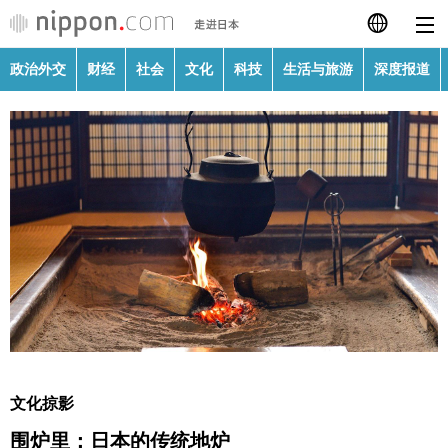
政治外交
财经
社会
文化
科技
生活与旅游
深度报道
日本語
English
繁體字
政治外交
Français
财经
Español
社会
العربية
文化
Русский
文化掠影
科技
围炉里：日本的传统地炉