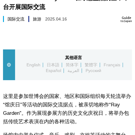
台开展国际交流
生活与旅游
Guide
国际交流
旅游
2025.04.16
to Japan
深度报道
视觉日本
其他语言
新闻
English
日本語
简体字
繁體字
Français
Español
العربية
Русский
话题
日本信息库
这里是参加世博会的国家、地区和国际组织每天轮流举办
“馆庆日”等活动的国际交流据点，被亲切地称作“Ray
日本一瞥
Garden”。作为展现参展方的历史文化庆祝日，将举办包
括传统艺术表演在内的各种活动。
人物访谈