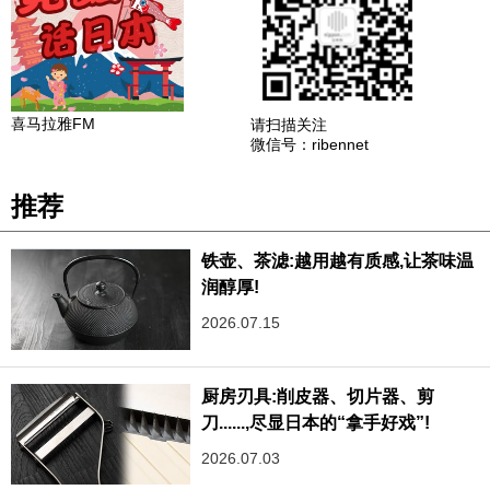
喜马拉雅FM
请扫描关注
微信号：ribennet
推荐
铁壶、茶滤:越用越有质感,让茶味温
润醇厚!
2026.07.15
厨房刃具:削皮器、切片器、剪
刀......,尽显日本的“拿手好戏”!
2026.07.03