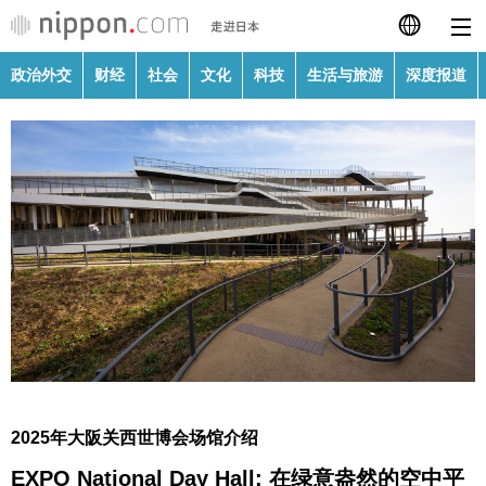
政治外交
财经
社会
文化
科技
生活与旅游
深度报道
日本語
English
繁體字
政治外交
Français
财经
Español
社会
العربية
文化
Русский
2025年大阪关西世博会场馆介绍
科技
EXPO National Day Hall: 在绿意盎然的空中平