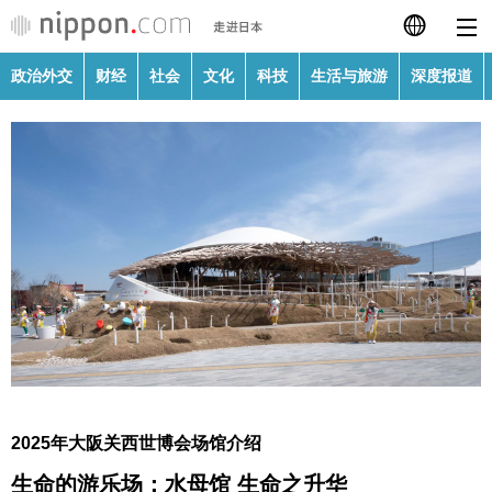
政治外交
财经
社会
文化
科技
生活与旅游
深度报道
日本語
English
繁體字
政治外交
Français
财经
Español
社会
العربية
文化
Русский
2025年大阪关西世博会场馆介绍
科技
生命的游乐场：水母馆 生命之升华