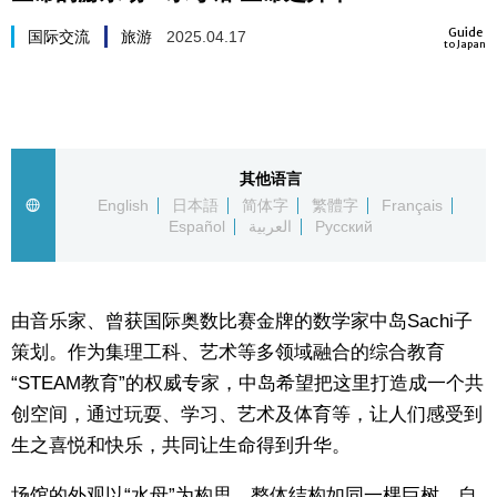
生活与旅游
Guide
国际交流
旅游
2025.04.17
to Japan
深度报道
视觉日本
其他语言
English
日本語
简体字
繁體字
Français
新闻
Español
العربية
Русский
话题
由音乐家、曾获国际奥数比赛金牌的数学家中岛Sachi子
日本信息库
策划。作为集理工科、艺术等多领域融合的综合教育
“STEAM教育”的权威专家，中岛希望把这里打造成一个共
日本一瞥
创空间，通过玩耍、学习、艺术及体育等，让人们感受到
生之喜悦和快乐，共同让生命得到升华。
人物访谈
场馆的外观以“水母”为构思，整体结构如同一棵巨树，自