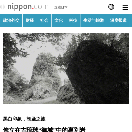
政治外交
财经
社会
文化
科技
生活与旅游
深度报道
日本語
English
繁體字
政治外交
Français
财经
Español
社会
العربية
文化
Русский
黑白印象，朝圣之旅
科技
耸立在古琉球“御城”中的离别岩