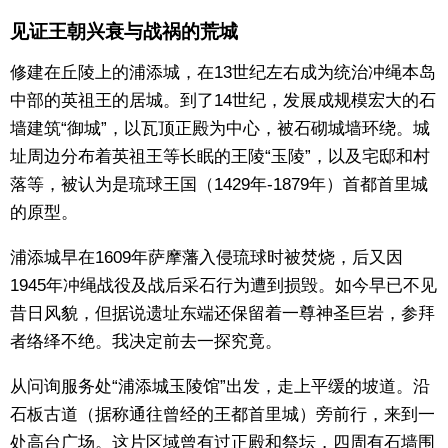
见证王朝兴衰与战祸的荒城
东京
修建在丘陵上的浦添城，在13世纪左右成为统治冲绳本岛
编辑部通知
中部的英祖王的居城。到了14世纪，发展成规模宏大的石
墙建筑“御城”，以瓦顶正殿为中心，被石砌城墙环绕。城
SNS
址周边分布着英祖王等长眠的王陵“玉陵”，以及宅邸和村
落等，被认为是琉球王国（1429年-1879年）首都首里城
的原型。
浦添城早在1609年萨摩藩入侵琉球时被焚烧，后又因
1945年冲绳战役及战后采石行为遭到损毁。如今早已不见
昔日风貌，但据说遗址东端还保留着一尊神圣巨岩，参拜
者络绎不绝。我决定前去一探究竟。
从问询服务处“浦添城玉陵馆”出发，走上平缓的坡道。沿
石板古道（据称通往曾经的王都首里城）旁前行，来到一
处高台广场。这片区域曾有过正殿和祭坛，四周有石墙围