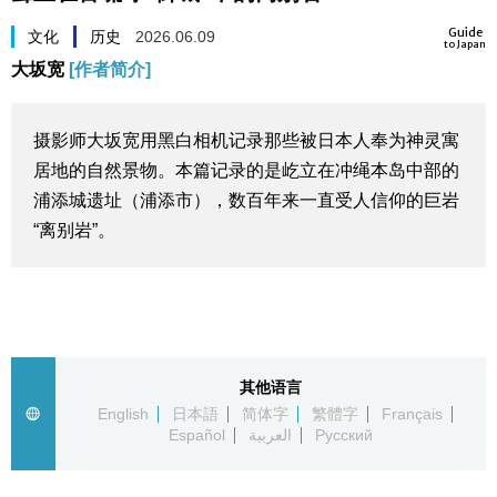
生活与旅游
Guide
文化
历史
2026.06.09
to Japan
大坂宽
[作者简介]
深度报道
摄影师大坂宽用黑白相机记录那些被日本人奉为神灵寓
视觉日本
居地的自然景物。本篇记录的是屹立在冲绳本岛中部的
浦添城遗址（浦添市），数百年来一直受人信仰的巨岩
新闻
“离别岩”。
话题
日本信息库
其他语言
日本一瞥
English
日本語
简体字
繁體字
Français
Español
العربية
Русский
人物访谈