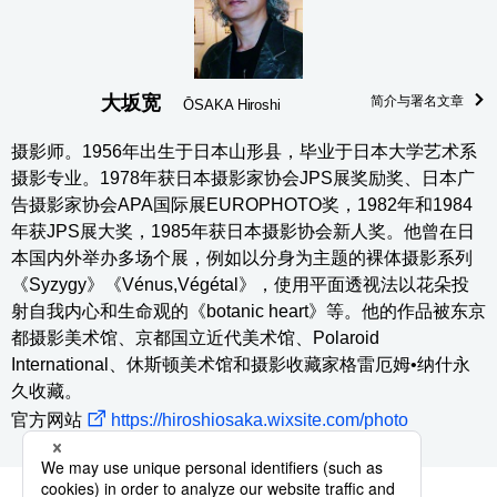
大坂宽
简介与署名文章
ŌSAKA Hiroshi
摄影师。1956年出生于日本山形县，毕业于日本大学艺术系
摄影专业。1978年获日本摄影家协会JPS展奖励奖、日本广
告摄影家协会APA国际展EUROPHOTO奖，1982年和1984
年获JPS展大奖，1985年获日本摄影协会新人奖。他曾在日
本国内外举办多场个展，例如以分身为主题的裸体摄影系列
《Syzygy》《Vénus,Végétal》，使用平面透视法以花朵投
射自我内心和生命观的《botanic heart》等。他的作品被东京
都摄影美术馆、京都国立近代美术馆、Polaroid
International、休斯顿美术馆和摄影收藏家格雷厄姆•纳什永
久收藏。
官方网站
https://hiroshiosaka.wixsite.com/photo