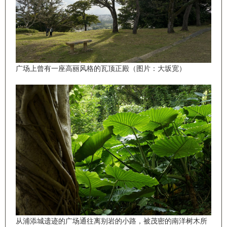
广场上曾有一座高丽风格的瓦顶正殿（图片：大坂宽）
从浦添城遗迹的广场通往离别岩的小路，被茂密的南洋树木所