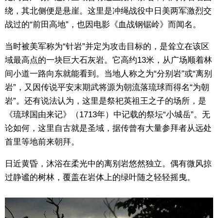
绕，其北侧便是悬崖。这里是冲绳战役中日美两军激烈交
战过的“前田高地”，也因电影《血战钢锯岭》而闻名。
当时被美军称为“针岩”并定为攻击目标的，是耸立在该区
域最高点的一块巨大石灰岩。它高约13米，从广场顺着林
间小道一路向东就能看到。当地人称之为“分别岩”或“离别
岩”，又因传说平安末期武将源为朝流落琉球而得名“为朝
岩”。还有说法认为，这里是祭祀英祖王之子的场所，是
《琉球国由来记》（1713年）中记载的祭坛“小城岳”。无
论如何，这里自古就是圣域，据传曾有大量参拜者从远处
首里等地前来朝拜。
日近黄昏，沐浴在柔光中的离别岩悠然独立。偶有微风掠
过静谧的树林，覆盖在岩体上的绿叶随之轻轻摇曳。