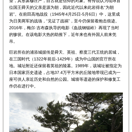
望，其形肃穆庄严，自古就是信仰的对象。有传说认为琉球首
位国王舜天的父亲是源为朝，因此近代以来此岩得名“为朝
岩”。在前田高地战役（1945年4月25日-5月6日）中，这里成
为日美两军的战场，“见证了战祸”，至今仍保留着炮击痕迹。
2016年，梅尔·吉布森执导的电影《血战钢锯岭》再现了当时
的惨状。在该电影大热的助推下，近年来也有外国人前来凭
吊。
巨岩所在的浦添城据传是舜天、英祖、察度三代王统的居城，
在三国时代（1322年前后-1429年）成为中山国的官厅所在
地。城址附近还保留着英祖的陵墓。1989年，该城址被指定为
日本国家历史遗迹，占地37.4万平方米的丘陵地带现已成为一
座可供人亲近历史和自然的公园。城墙等遗迹的保护和修复工
作仍在进行中。