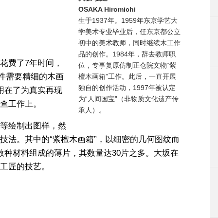
OSAKA Hiromichi
生于1937年。1959年东京学艺大
学美术专业毕业后，任东京都公立
初中的美术教师，同时继续木工作
品的创作。1984年，辞去教师职
花费了7年时间，
位，专事复原仿制正仓院文物“紫
一件需要精细的木画
檀木画箱”工作。此后，一直开展
独自的创作活动，1997年被认定
用在了为真实再现
为“人间国宝”（非物质文化遗产传
查工作上。
承人）。
等绘制出图样，然
技法。其中的“紫檀木画箱”，以细密的几何图纹而
数种材料组成的薄片，其数量达30片之多。大坂在
工匠的技艺。