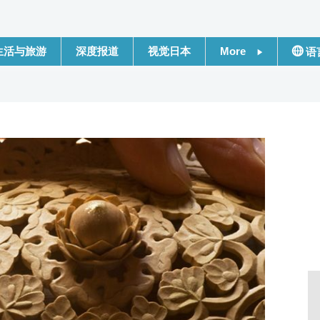
生活与旅游
深度报道
视觉日本
More
语
新闻
日本
话题
Engli
日本信息库
繁體
日本一瞥
Franç
人物访谈
Espa
东京
لعربية
编辑部通知
Русс