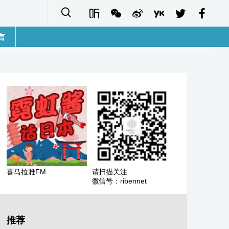
言
語
sh
字
ais
ñol
喜马拉雅FM
请扫描关注
微信号：ribennet
ا
кий
推荐