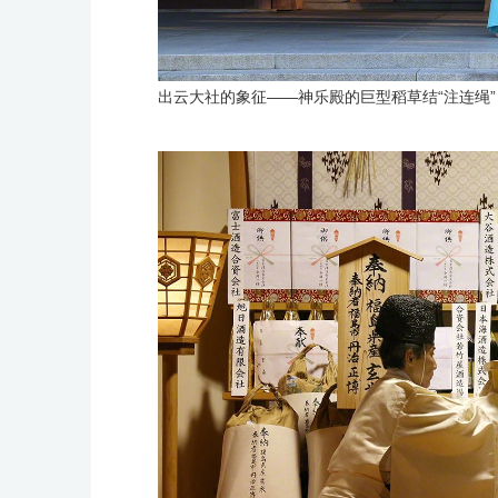
出云大社的象征——神乐殿的巨型稻草结“注连绳”