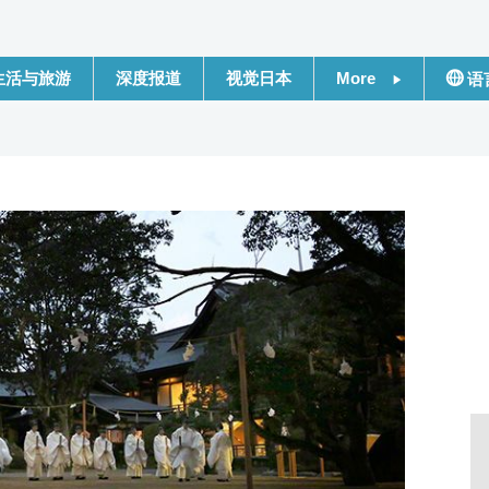
生活与旅游
深度报道
视觉日本
More
语
新闻
日本
话题
Engli
日本信息库
繁體
日本一瞥
Franç
人物访谈
Espa
东京
لعربية
编辑部通知
Русс