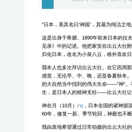
“日本，美其名曰‘神国’，其最为纯洁之地
这是出身于希腊、1890年前来日本的拉夫卡迪
见录》中的记述。他把家安在出云大社附
归化日本，改名为小泉八云，格外喜欢日
我本人也多次拜访出云大社。在它四周那
感觉，无论早、中、晚，还是春夏秋冬。
的大自然当中找到的伟大生命——“神”
生，是日本人的精神支柱——出云大社让
神在月（10月）
，日本全国的诸神据说
(*1)
60年，修复一新。季节轮回，神殿也不
我由衷地希望通过日常拍摄的出云大社的