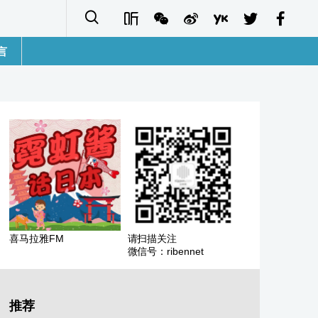
言
語
sh
字
ais
ñol
喜马拉雅FM
请扫描关注
微信号：ribennet
ا
кий
推荐