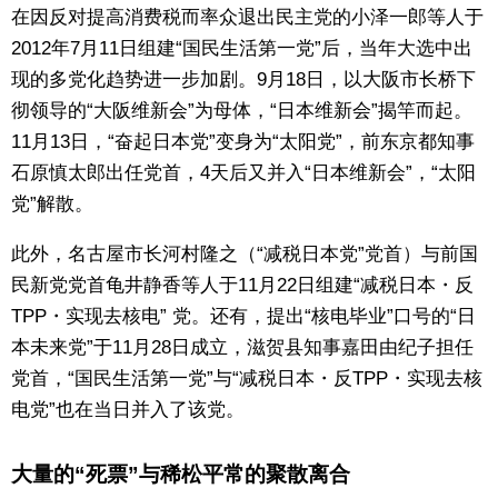
在因反对提高消费税而率众退出民主党的小泽一郎等人于
2012年7月11日组建“国民生活第一党”后，当年大选中出
现的多党化趋势进一步加剧。9月18日，以大阪市长桥下
彻领导的“大阪维新会”为母体，“日本维新会”揭竿而起。
11月13日，“奋起日本党”变身为“太阳党”，前东京都知事
石原慎太郎出任党首，4天后又并入“日本维新会”，“太阳
党”解散。
此外，名古屋市长河村隆之（“减税日本党”党首）与前国
民新党党首龟井静香等人于11月22日组建“减税日本・反
TPP・实现去核电” 党。还有，提出“核电毕业”口号的“日
本未来党”于11月28日成立，滋贺县知事嘉田由纪子担任
党首，“国民生活第一党”与“减税日本・反TPP・实现去核
电党”也在当日并入了该党。
大量的“死票”与稀松平常的聚散离合