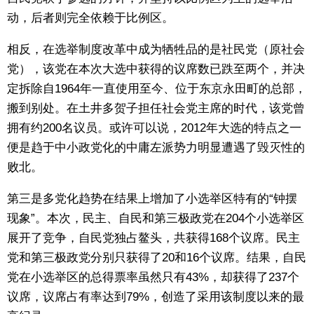
动，后者则完全依赖于比例区。
相反，在选举制度改革中成为牺牲品的是社民党（原社会
党），该党在本次大选中获得的议席数已跌至两个，并决
定拆除自1964年一直使用至今、位于东京永田町的总部，
搬到别处。在土井多贺子担任社会党主席的时代，该党曾
拥有约200名议员。或许可以说，2012年大选的特点之一
便是趋于中小政党化的中庸左派势力明显遭遇了毁灭性的
败北。
第三是多党化趋势在结果上增加了小选举区特有的“钟摆
现象”。本次，民主、自民和第三极政党在204个小选举区
展开了竞争，自民党独占鳌头，共获得168个议席。民主
党和第三极政党分别只获得了20和16个议席。结果，自民
党在小选举区的总得票率虽然只有43%，却获得了237个
议席，议席占有率达到79%，创造了采用该制度以来的最