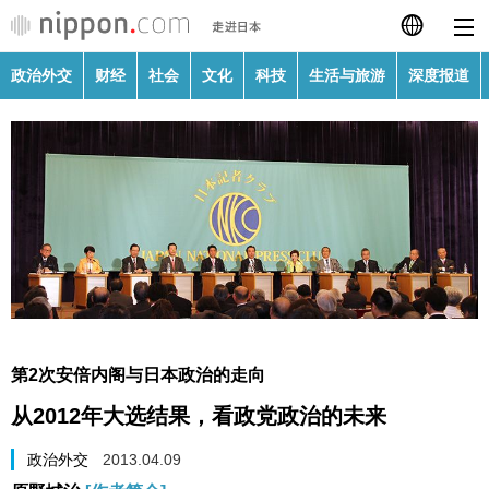
政治外交
财经
社会
文化
科技
生活与旅游
深度报道
日本語
English
繁體字
政治外交
Français
财经
Español
社会
العربية
第2次安倍内阁与日本政治的走向
文化
从2012年大选结果，看政党政治的未来
Русский
科技
政治外交
2013.04.09