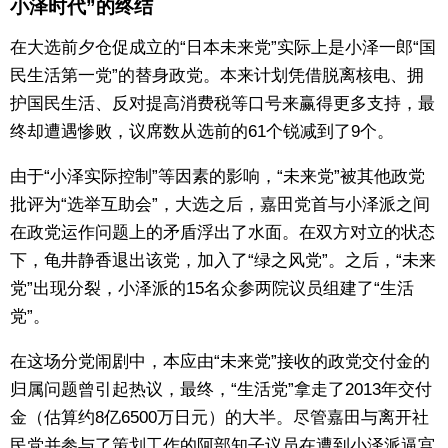
小泽时代”的终结
在大选前夕仓促成立的“日本未来党”实际上是小泽一郎“国
民生活第一党”的替身政党。本来计划凭借脱离核电、拥
护国民生活、反对提高消费税等口号来赢得更多支持，最
终却遭遇惨败，议席数从选前的61个锐减到了9个。
由于“小泽实际控制”等因素的影响，“未来党”被其他政党
批评为“选举互助会”，大选之后，嘉田党首与小泽派之间
在政党运作问题上的矛盾浮出了水面。在双方对立的状态
下，龟井静香退出该党，加入了“绿之风党”。之后，“未来
党”出现分裂，小泽派的15名众参两院议员组建了“生活
党”。
在这场分党闹剧中，本应由“未来党”接收的政党交付金的
归属问题曾引起热议，最终，“生活党”拿走了2013年交付
金（估算约8亿6500万日元）的大半。尽管嘉田与离开社
民党并参与了策划工作的阿部知子议员在遭到小泽派逼宫