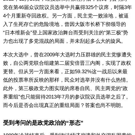
党在第46届众议院议员选举中共赢得325个议席，时隔3年
东京
4个月重新夺回政权。另一方面，民主党一败涂地，被逼
入了生死存亡的危险境地，曾因大阪市长桥下彻领导的
编辑部通知
“日本维新会”登上国家政治舞台而受到关注的“第三极”势
力也出现了多党混战的局面，并未刮起多么大的旋风。
SNS
本次大选中，曾在2009年大选时力压群雄的民主党惨遭失
败，自公两党联合组建第二届安倍晋三内阁，实现了政权
更替。但从另一方面来看，正如59.32%这一战后以来最
低的投票率所反映的那样，民众对选举并没有什么热情。
此外，第三极政党力图实现的席卷自民、民主两党的“政
界重组”也只能留待2013年7月的参议院议员选举之后了。
而今后是否会出现真正的重组局面？答案也尚不明朗。
受到考问的是政党政治的“形态”