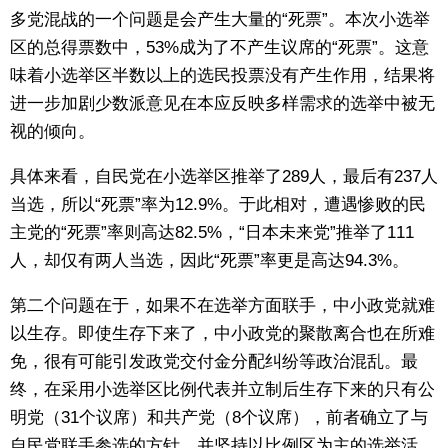
多党混战的一个问题是会产生大量的“死票”。本次小选举
区的总得票数中，53%成为了不产生议席的“死票”。这意
味着小选举区半数以上的选民投票没有产生作用，结果将
进一步加剧少数派意见在本应反映多样需求的选举中被无
视的倾向。
具体来看，自民党在小选举区推举了289人，最后有237人
当选，所以“死票”率为12.9%。于此相对，遭遇惨败的民
主党的“死票”率则高达82.5%，“日本未来党”推举了111
人，却仅有两人当选，因此“死票”率更是高达94.3%。
第二个问题在于，如果不在选举方面联手，中小政党就难
以生存。即使生存下来了，中小政党的聚散离合也在所难
免，很有可能引发政党交付金分配纠纷等政治混乱。最
终，在采用小选举区比例代表并立制后生存下来的只有公
明党（31个议席）和共产党（8个议席），前者确立了与
自民党联手参选的方针，并坚持以比例区为主的选举活