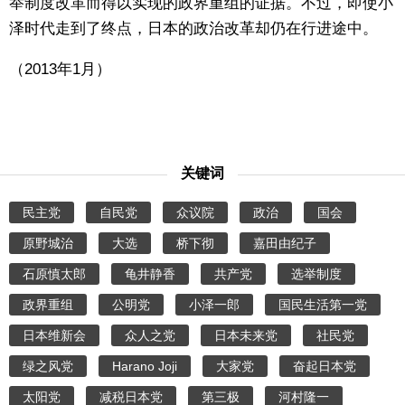
举制度改革而得以实现的政界重组的证据。不过，即使小
泽时代走到了终点，日本的政治改革却仍在行进途中。
（2013年1月）
关键词
民主党
自民党
众议院
政治
国会
原野城治
大选
桥下彻
嘉田由纪子
石原慎太郎
龟井静香
共产党
选举制度
政界重组
公明党
小泽一郎
国民生活第一党
日本维新会
众人之党
日本未来党
社民党
绿之风党
Harano Joji
大家党
奋起日本党
太阳党
减税日本党
第三极
河村隆一