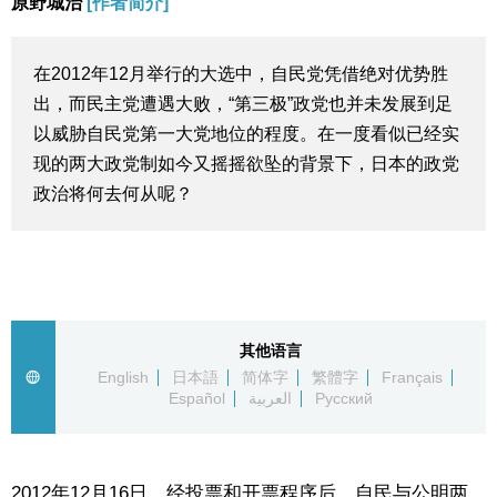
原野城治
[作者简介]
生活与旅游
在2012年12月举行的大选中，自民党凭借绝对优势胜
深度报道
出，而民主党遭遇大败，“第三极”政党也并未发展到足
以威胁自民党第一大党地位的程度。在一度看似已经实
视觉日本
现的两大政党制如今又摇摇欲坠的背景下，日本的政党
政治将何去何从呢？
新闻
话题
日本信息库
其他语言
English
日本語
简体字
繁體字
Français
Español
العربية
Русский
日本一瞥
人物访谈
2012年12月16日，经投票和开票程序后，自民与公明两