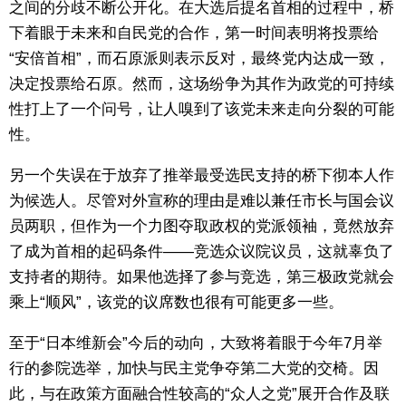
之间的分歧不断公开化。在大选后提名首相的过程中，桥
下着眼于未来和自民党的合作，第一时间表明将投票给
“安倍首相”，而石原派则表示反对，最终党内达成一致，
决定投票给石原。然而，这场纷争为其作为政党的可持续
性打上了一个问号，让人嗅到了该党未来走向分裂的可能
性。
另一个失误在于放弃了推举最受选民支持的桥下彻本人作
为候选人。尽管对外宣称的理由是难以兼任市长与国会议
员两职，但作为一个力图夺取政权的党派领袖，竟然放弃
了成为首相的起码条件——竞选众议院议员，这就辜负了
支持者的期待。如果他选择了参与竞选，第三极政党就会
乘上“顺风”，该党的议席数也很有可能更多一些。
至于“日本维新会”今后的动向，大致将着眼于今年7月举
行的参院选举，加快与民主党争夺第二大党的交椅。因
此，与在政策方面融合性较高的“众人之党”展开合作及联