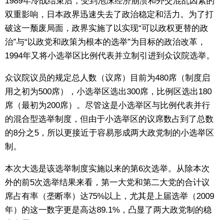
1989年冷战结束后，受到泡沫经济崩溃和外交混乱因素的
双重影响，日本政界迅速失去了政治稳定和活力。为了打
破这一颓废局面，政界实施了以实现“可以政权更替的政
治”与“以政党和政策为根本的选举”为目标的政治改革，
1994年又将小选举区比例代表并立制引进到众议院选举。
众议院议员的规定总人数（议席）目前为480席（制度启
用之初为500席），小选举区选出300席，比例区选出180
席（最初为200席）。尽管这是小选举区与比例代表并行
的混合型选举制度，但由于小选举区的议席数占到了总数
的8分之5，所以更接近于容易形成两大政党制的小选举区
制。
本次大选是该选举制度实施以来的第6次选举。从除本次
外的前5次选举结果来看，第一大党和第二大党的合计议
席占有率（垄断率）达75%以上，尤其是上届选举（2009
年）的这一数字更是高达89.1%，凸显了两大政党制的稳