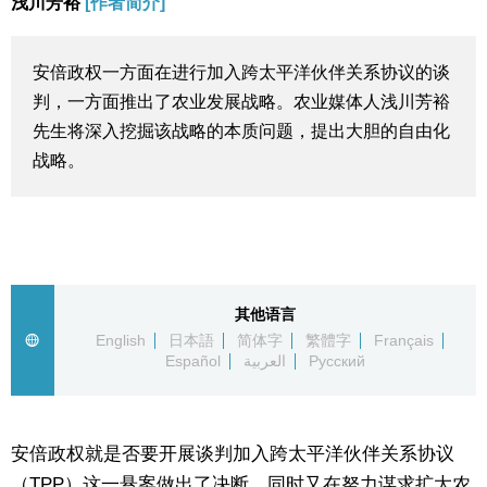
浅川芳裕
[作者简介]
生活与旅游
安倍政权一方面在进行加入跨太平洋伙伴关系协议的谈
深度报道
判，一方面推出了农业发展战略。农业媒体人浅川芳裕
先生将深入挖掘该战略的本质问题，提出大胆的自由化
视觉日本
战略。
新闻
话题
其他语言
English
日本語
简体字
繁體字
Français
日本信息库
Español
العربية
Русский
日本一瞥
安倍政权就是否要开展谈判加入跨太平洋伙伴关系协议
人物访谈
（TPP）这一悬案做出了决断，同时又在努力谋求扩大农