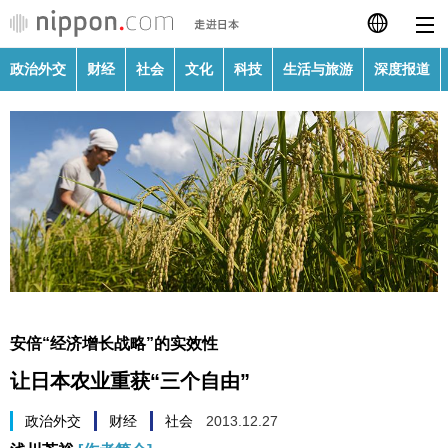
政治外交
财经
社会
文化
科技
生活与旅游
深度报道
日本語
English
繁體字
政治外交
Français
财经
Español
社会
العربية
安倍“经济增长战略”的实效性
文化
让日本农业重获“三个自由”
Русский
科技
政治外交
财经
社会
2013.12.27