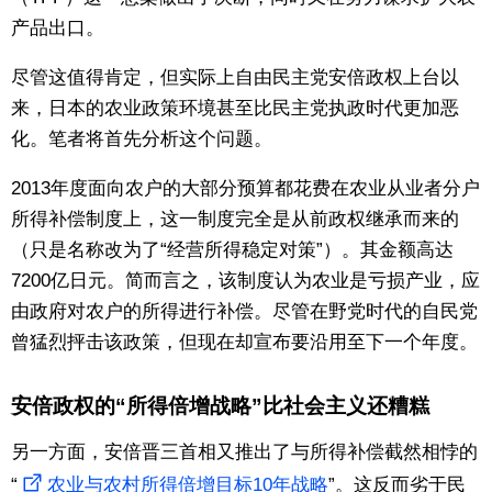
产品出口。
东京
尽管这值得肯定，但实际上自由民主党安倍政权上台以
编辑部通知
来，日本的农业政策环境甚至比民主党执政时代更加恶
化。笔者将首先分析这个问题。
SNS
2013年度面向农户的大部分预算都花费在农业从业者分户
所得补偿制度上，这一制度完全是从前政权继承而来的
（只是名称改为了“经营所得稳定对策”）。其金额高达
7200亿日元。简而言之，该制度认为农业是亏损产业，应
由政府对农户的所得进行补偿。尽管在野党时代的自民党
曾猛烈抨击该政策，但现在却宣布要沿用至下一个年度。
安倍政权的“所得倍增战略”比社会主义还糟糕
另一方面，安倍晋三首相又推出了与所得补偿截然相悖的
“
农业与农村所得倍增目标10年战略
”。这反而劣于民