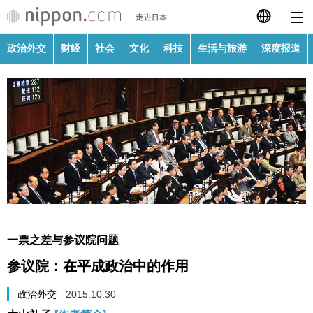
政治外交
财经
社会
文化
科技
生活与旅游
深度报道
日本語
English
繁體字
政治外交
Français
财经
Español
社会
العربية
一票之差与参议院问题
文化
参议院：在平成政治中的作用
Русский
科技
政治外交
2015.10.30