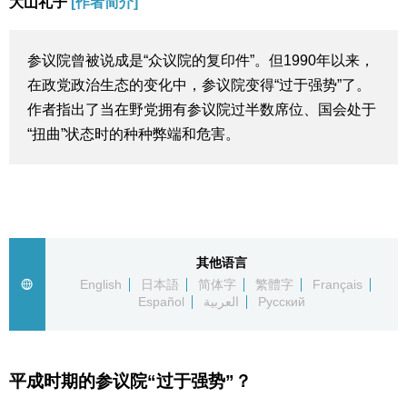
大山礼子
[作者简介]
生活与旅游
参议院曾被说成是“众议院的复印件”。但1990年以来，
深度报道
在政党政治生态的变化中，参议院变得“过于强势”了。
作者指出了当在野党拥有参议院过半数席位、国会处于
视觉日本
“扭曲”状态时的种种弊端和危害。
新闻
话题
其他语言
English
日本語
简体字
繁體字
Français
日本信息库
Español
العربية
Русский
日本一瞥
平成时期的参议院“过于强势”？
人物访谈