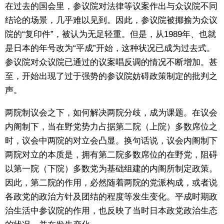
在过去的国会里，参议院对法律等议案作出与众议院不同
东京
结论的场景，几乎难以见到。因此，参议院被揶揄为众议
院的“复印件”，被认为无足轻重。但是，从1989年、也就
编辑部通知
是日本的年号改为“平成”开始，这种状况已成为过去式。
参议院对众议院已通过的议案唱反调的情况不断增加。甚
至，开始出现了过于强势的参议院妨碍政策制定的批判之
SNS
声。
两院制议会之下，如何解决两院分歧，成为课题。在议会
内阁制下，当在野党势力占据第二院（上院）多数席位之
时，议会中两院的对立会凸显。换句话说，议会内阁制下
两院对立的本质是，拥有第二院多数席位的在野党，阻碍
以第一院（下院）多数党为基础组建的内阁所制定政策。
因此，第二院的作用，必然随着两院的党派构成，或者说
各政党的政治方针及团结的程度等发生变化。平成时期政
治生活中参议院的作用，也反映了当时日本政党政治生态