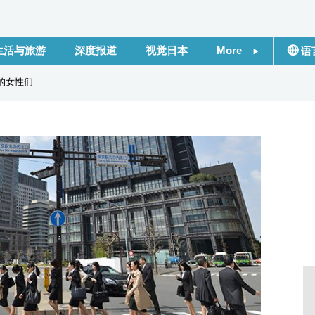
生活与旅游
深度报道
视觉日本
More
语
新闻
日本
的女性们
话题
Engli
日本信息库
繁體
日本一瞥
Franç
人物访谈
Espa
东京
لعربية
编辑部通知
Русс