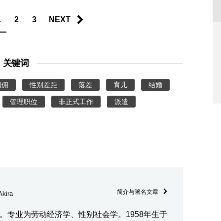
1
2
3
NEXT
关键词
雇佣
性别差距
落差
育儿
结婚
管理职位
非正式工作
派遣
简介与署名文章
kira
。专业为劳动经济学、性别社会学。1958年生于