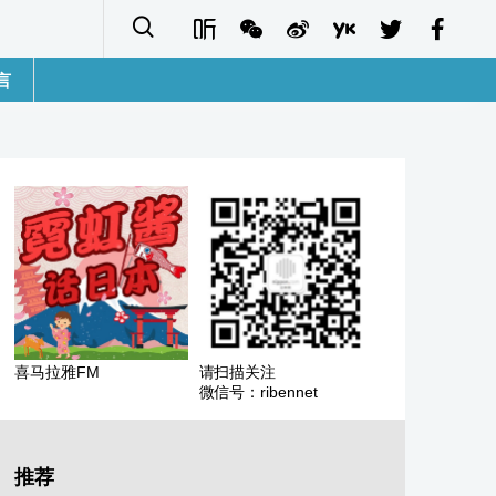
言
語
sh
字
ais
ñol
喜马拉雅FM
请扫描关注
微信号：ribennet
ا
кий
推荐