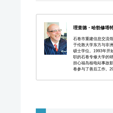
理查德・哈勃修塔
石卷市重建信息交流馆
于伦敦大学东方与非洲
硕士学位。1993年开
职的石卷专修大学的
担心福岛核电站事故
卷参与了善后工作。20