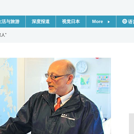
生活与旅游
深度报道
视觉日本
More
语
新闻
日本
人”
话题
Engli
日本信息库
繁體
日本一瞥
Franç
人物访谈
Espa
东京
لعربية
编辑部通知
Русс