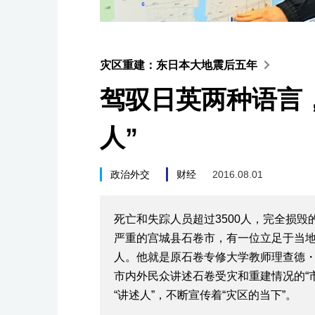
灾区重建：东日本大地震后五年
驾驭日英两种语言
人”
政治外交
财经
2016.08.01
死亡和失踪人员超过3500人，完全损
严重的宫城县石卷市，有一位立足于当
人。他就是原石卷专修大学教师理查德・哈
市内外民众讲述石卷受灾和重建情况的“
“讲述人”，不断宣传着“灾区的当下”。