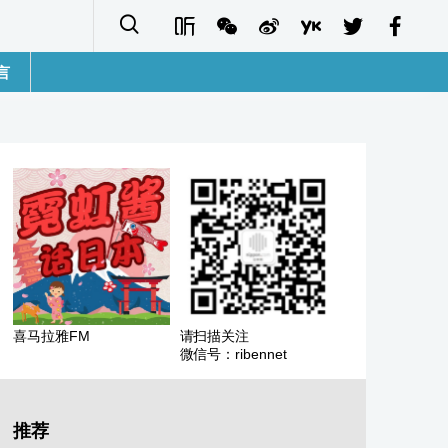
言
語
sh
字
ais
ñol
喜马拉雅FM
请扫描关注
微信号：ribennet
ا
кий
推荐