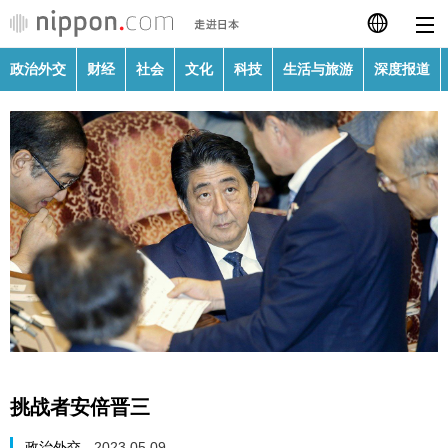
政治外交
财经
社会
文化
科技
生活与旅游
深度报道
日本語
English
繁體字
政治外交
Français
财经
Español
社会
العربية
文化
Русский
挑战者安倍晋三
科技
政治外交
2023.05.09