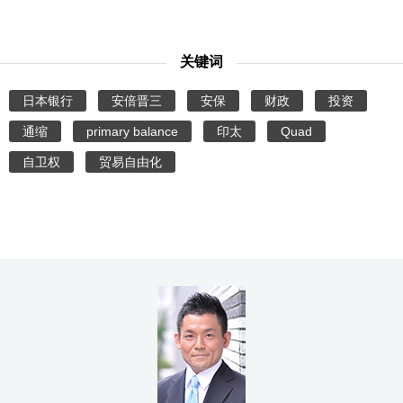
关键词
日本银行
安倍晋三
安保
财政
投资
通缩
primary balance
印太
Quad
自卫权
贸易自由化