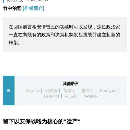
竹中治坚
[作者简介]
生活与旅游
深度报道
在回顾前首相安倍晋三的功绩时可以发现，这位政治家
一直在向既有的政策和决策机制发起挑战并建立起新的
视觉日本
框架。
新闻
话题
其他语言
English
日本語
简体字
繁體字
Français
日本信息库
Español
العربية
Русский
日本一瞥
留下以安保战略为核心的“遗产”
人物访谈