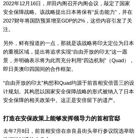
2022年12月16日，岸田内阁召开内阁会议，敲定了国家
东京
安全保障战略。该战略提出日本将保有“反击能力”，并在
2027财年将国防预算增至GDP的2%，这些内容引发了关
编辑部通知
注。
另外，鲜有报道的一点，那就是该战略将印太定位为日本
SNS
的重视区域，提出将追求实现“自由开放的印太”这一愿
景，并明确表示将为此而充分利用“四边机制”（Quad），
即日美澳印四国间的合作框架。
“自由开放的印太”构想和Quad均源于前首相安倍晋三的设
计规划。其构思以国家安全保障战略的形式被纳入了日本
安全保障的相关政策中。这正是安倍留下的遗产。
打造在安保政策上能够发挥领导力的首相官邸
去年7月8日，前首相安倍在奈良县街头举行参议院选举助