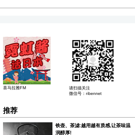
喜马拉雅FM
请扫描关注
微信号：ribennet
推荐
铁壶、茶滤:越用越有质感,让茶味温
润醇厚!