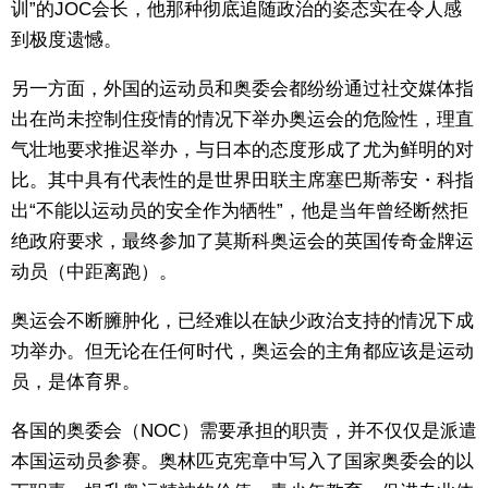
训”的JOC会长，他那种彻底追随政治的姿态实在令人感
到极度遗憾。
另一方面，外国的运动员和奥委会都纷纷通过社交媒体指
出在尚未控制住疫情的情况下举办奥运会的危险性，理直
气壮地要求推迟举办，与日本的态度形成了尤为鲜明的对
比。其中具有代表性的是世界田联主席塞巴斯蒂安・科指
出“不能以运动员的安全作为牺牲”，他是当年曾经断然拒
绝政府要求，最终参加了莫斯科奥运会的英国传奇金牌运
动员（中距离跑）。
奥运会不断臃肿化，已经难以在缺少政治支持的情况下成
功举办。但无论在任何时代，奥运会的主角都应该是运动
员，是体育界。
各国的奥委会（NOC）需要承担的职责，并不仅仅是派遣
本国运动员参赛。奥林匹克宪章中写入了国家奥委会的以