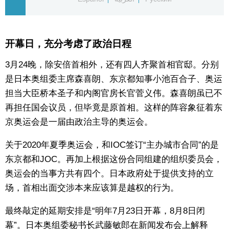
东京
开幕日，充分考虑了政治日程
编辑部通知
3月24晚，除安倍首相外，还有四人齐聚首相官邸。分别
是日本奥组委主席森喜朗、东京都知事小池百合子、奥运
SNS
担当大臣桥本圣子和内阁官房长官菅义伟。森喜朗虽已不
再担任国会议员，但毕竟是原首相。这样的阵容象征着东
京奥运会是一届由政治主导的奥运会。
关于2020年夏季奥运会，和IOC签订“主办城市合同”的是
东京都和JOC。再加上根据这份合同组建的组织委员会，
奥运会的当事方共有四个。日本政府处于提供支持的立
场，首相出面交涉本来应该算是越权的行为。
最终敲定的延期安排是“明年7月23日开幕，8月8日闭
幕”。日本奥组委秘书长武藤敏郎在新闻发布会上解释