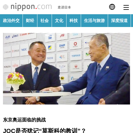
政治外交
财经
社会
文化
科技
生活与旅游
深度报道
日本語
English
繁體字
政治外交
Français
财经
Español
社会
العربية
文化
Русский
东京奥运面临的挑战
科技
JOC是否犹记“莫斯科的教训”？