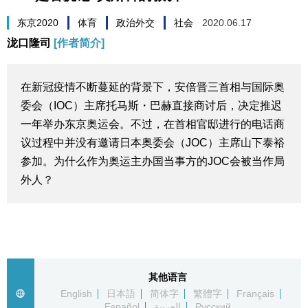
生活与旅游
东京2020
体育
政治外交
社会
2020.06.17
泷口隆司
[作者简介]
深度报道
在新冠疫情不断蔓延的背景下，安倍晋三首相与国际奥
视觉日本
委会（IOC）主席托马斯・巴赫直接商讨后，决定推迟
一年举办东京奥运会。不过，在首相官邸进行的电话商
新闻
议过程中并没有邀请日本奥委会（JOC）主席山下泰裕
参加。为什么作为奥运主办国当事方的JOC会被当作局
话题
外人？
日本信息库
日本一瞥
其他语言
English
日本語
简体字
繁體字
Français
人物访谈
Español
العربية
Русский