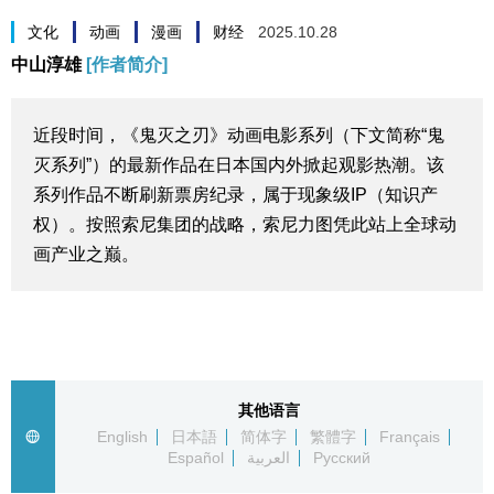
生活与旅游
文化
动画
漫画
财经
2025.10.28
中山淳雄
[作者简介]
深度报道
近段时间，《鬼灭之刃》动画电影系列（下文简称“鬼
视觉日本
灭系列”）的最新作品在日本国内外掀起观影热潮。该
系列作品不断刷新票房纪录，属于现象级IP（知识产
新闻
权）。按照索尼集团的战略，索尼力图凭此站上全球动
画产业之巅。
话题
日本信息库
日本一瞥
其他语言
English
日本語
简体字
繁體字
Français
Español
العربية
Русский
人物访谈