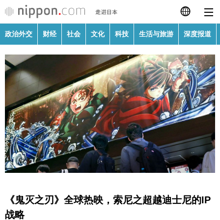
政治外交
财经
社会
文化
科技
生活与旅游
深度报道
日本語
English
繁體字
政治外交
Français
财经
Español
社会
العربية
文化
Русский
《鬼灭之刃》全球热映，索尼之超越迪士尼的IP
科技
战略