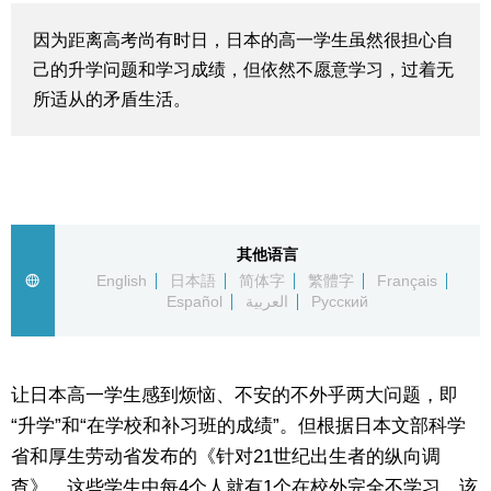
生活与旅游
因为距离高考尚有时日，日本的高一学生虽然很担心自
己的升学问题和学习成绩，但依然不愿意学习，过着无
深度报道
所适从的矛盾生活。
视觉日本
新闻
其他语言
English
日本語
简体字
繁體字
Français
话题
Español
العربية
Русский
日本信息库
让日本高一学生感到烦恼、不安的不外乎两大问题，即
日本一瞥
“升学”和“在学校和补习班的成绩”。但根据日本文部科学
省和厚生劳动省发布的《针对21世纪出生者的纵向调
人物访谈
查》，这些学生中每4个人就有1个在校外完全不学习。该