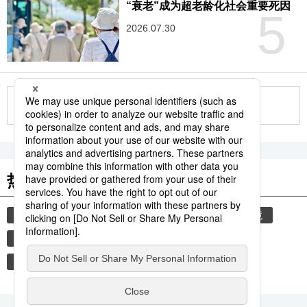
“衰老”成为超老龄化社会重要死因
5
2026.07.30
更多
热门关键词
饮食
时事社新闻
生活与旅游
自然与环境
中华料理
厨具
合羽桥
日式厨具
日本料理
炒锅