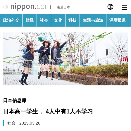
政治外交
财经
社会
文化
科技
生活与旅游
深度报道
日本語
English
繁體字
政治外交
Français
财经
Español
社会
العربية
日本信息库
文化
日本高一学生， 4人中有1人不学习
Русский
科技
社会
2019.03.26