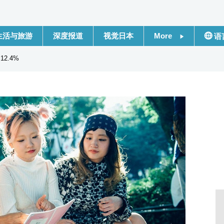
生活与旅游
深度报道
视觉日本
More
语
新闻
日本
2.4%
话题
Engli
日本信息库
繁體
日本一瞥
Franç
人物访谈
Espa
东京
لعربية
编辑部通知
Русс