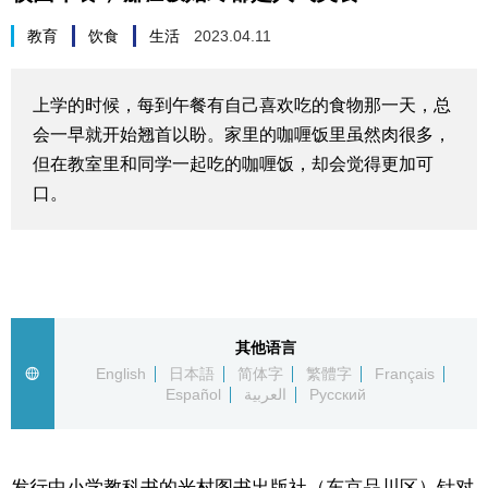
生活与旅游
教育
饮食
生活
2023.04.11
深度报道
上学的时候，每到午餐有自己喜欢吃的食物那一天，总
会一早就开始翘首以盼。家里的咖喱饭里虽然肉很多，
视觉日本
但在教室里和同学一起吃的咖喱饭，却会觉得更加可
口。
新闻
话题
日本信息库
其他语言
English
日本語
简体字
繁體字
Français
Español
العربية
Русский
日本一瞥
人物访谈
发行中小学教科书的光村图书出版社（东京品川区）针对