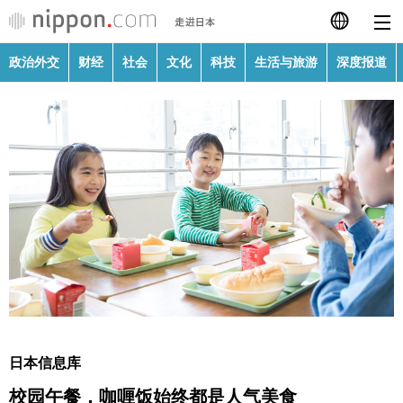
政治外交
财经
社会
文化
科技
生活与旅游
深度报道
日本語
English
繁體字
政治外交
Français
财经
Español
社会
العربية
文化
Русский
日本信息库
科技
校园午餐，咖喱饭始终都是人气美食