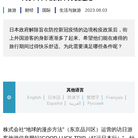
生活与旅游
旅游
财经
国际
生活与旅游
2023.08.03
深度报道
日本政府解除旨在防控新冠疫情的边境检疫政策后，街
上外国游客的身影逐渐多了起来。希望他们能在难得的
视觉日本
旅行期间过得快乐舒适。为此需要满足哪些条件呢？
新闻
话题
其他语言
日本信息库
English
日本語
简体字
繁體字
Français
Español
العربية
Русский
日本一瞥
株式会社“地球的漫步方法”（东京品川区）运营的访日游
人物访谈