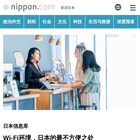
政治外交
财经
社会
文化
科技
生活与旅游
深度报道
日本語
English
繁體字
政治外交
Français
财经
Español
社会
العربية
文化
Русский
日本信息库
科技
Wi-Fi环境，日本的最不方便之处