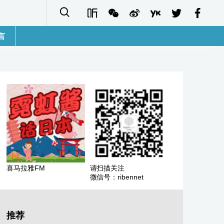
言
語
sh
字
ais
ñol
喜马拉雅FM
请扫描关注
微信号：ribennet
ا
кий
推荐