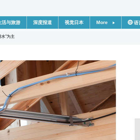
生活与旅游
深度报道
视觉日本
More
语
新闻
日本
水”为主
话题
Engli
日本信息库
繁體
日本一瞥
Franç
人物访谈
Espa
东京
لعربية
编辑部通知
Русс