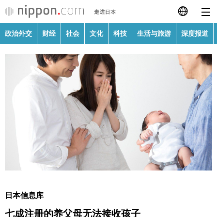
政治外交
财经
社会
文化
科技
生活与旅游
深度报道
日本語
English
繁體字
政治外交
Français
财经
Español
社会
العربية
文化
Русский
日本信息库
科技
七成注册的养父母无法接收孩子