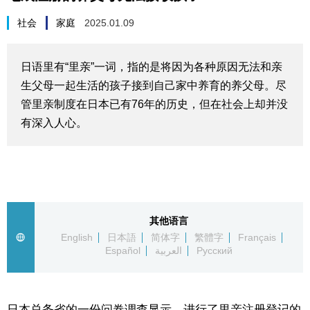
生活与旅游
社会
家庭
2025.01.09
深度报道
日语里有“里亲”一词，指的是将因为各种原因无法和亲
生父母一起生活的孩子接到自己家中养育的养父母。尽
视觉日本
管里亲制度在日本已有76年的历史，但在社会上却并没
有深入人心。
新闻
话题
日本信息库
其他语言
English
日本語
简体字
繁體字
Français
Español
العربية
Русский
日本一瞥
人物访谈
日本总务省的一份问卷调查显示，进行了里亲注册登记的