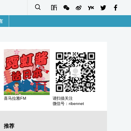
言
語
sh
字
ais
ñol
喜马拉雅FM
请扫描关注
微信号：ribennet
ا
кий
推荐