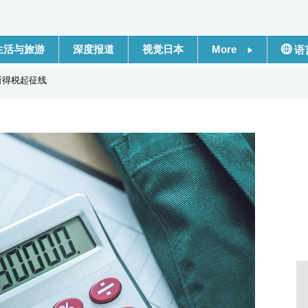
生活与旅游
深度报道
视觉日本
More
语
新闻
日本
的所得税起征线
话题
Engli
日本信息库
繁體
日本一瞥
Franç
人物访谈
Espa
东京
لعربية
编辑部通知
Русс