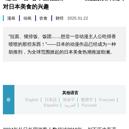
对日本美食的兴趣
生活与旅游
漫画
动画
饮食
财经
2025.01.22
深度报道
“拉面、猪排饭、饭团……想尝一尝动漫主人公吃得香
视觉日本
喷喷的那些东西！”——日本的动漫作品已经成为一种
助推剂，为全球范围掀起的日本美食热潮推波助澜。
新闻
话题
日本信息库
其他语言
English
日本語
简体字
繁體字
Français
Español
العربية
Русский
日本一瞥
人物访谈