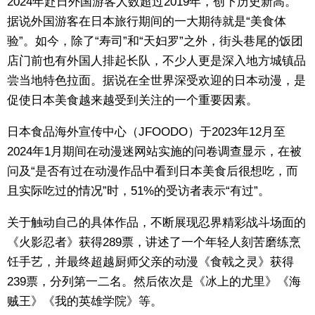
2024年赴日外国游客人数超过2019年，创下历史新高。
据说外国游客在日本旅行期间的一大期待就是“美食体
东京
验”。如今，除了“寿司”和“天妇罗”之外，街头巷尾的饭团
店门前也有外国人排起长队，不少人更是深入地方城镇品
编辑部通知
尝当地特色拉面。据说在全世界深受欢迎的日本动漫，是
促使日本美食越来越受到关注的一个重要因素。
SNS
日本食品海外宣传中心（JFOODO）于2023年12月至
2024年1月期间在动漫迷网站实施的问卷调查显示，在被
问及“是否有过在动漫作品中看到日本美食后很想吃，而
且实际吃过的情况”时，51%的受访者表示“有过”。
关于触动自己的具体作品，不断展现忍界精彩战斗场面的
《火影忍者》获得289票，讲述了一个年轻人刻苦磨练烹
饪手艺，并最终超越厨师父亲的动漫《食戟之灵》获得
239票，分列第一二名。然后依次是《冰上的尤里》《海
贼王》《我的英雄学院》等。