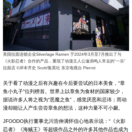
美国拉面连锁企业Silverlage Ramen 于2024年3月至7月推出了与
《火影忍者》合作的产品，重现了动漫主人公漩涡鸣人常去的“一乐”
拉面店 ©岸本齐史 Scott/集英社 东京电视台 Pierrot
关于看了动漫之后有兴趣在今后要尝试的日本美食，“章
鱼小丸子”位列榜首。世界上以章鱼为食材的国家较少，
据说许多人将之视为“恶魔之鱼”，感觉厌恶和忌讳；而动
漫却能让人产生尝尝章鱼的想法，这种力量不可小觑。
JFOODO执行董事北川浩伸满怀信心地表示说：“《火影
忍者》《海贼王》等超级作品之外的许多其他作品也成为