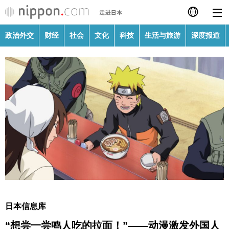
政治外交
财经
社会
文化
科技
生活与旅游
深度报道
日本語
English
繁體字
政治外交
Français
财经
Español
社会
العربية
文化
Русский
日本信息库
科技
“想尝一尝鸣人吃的拉面！”——动漫激发外国人