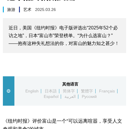
生活与旅游
旅游
艺术
2025.03.26
深度报道
近日，美国《纽约时报》电子版评选出“2025年52个必
访之地”，日本“富山市”荣登榜单。“为什么选富山？”
视觉日本
——抱有这种失礼想法的你，对富山的魅力知之甚少！
新闻
话题
其他语言
日本信息库
English
日本語
简体字
繁體字
Français
Español
العربية
Русский
日本一瞥
《纽约时报》评价富山是一个“可以远离喧嚣，享受人文
人物访谈