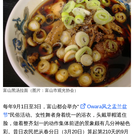
富山黑汤拉面（图片：富山市观光协会）
每年9月1日至3日，富山都会举办“
Owara风之盂兰盆
节
”民俗活动。女性舞者身着统一的浴衣，头戴草帽遮住
脸，做着整齐划一的动作集体前进的景象颇有几分神秘色
彩。昔日农民把从春分日（3月20日）算起第210天的9月