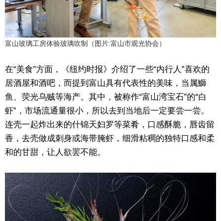
富山玻璃工房体验玻璃吹制（图片:富山市观光协会）
在“美食”方面，《纽约时报》介绍了一些“内行人”喜欢的
居酒屋和酒吧，而提到富山具有代表性的美味，当属鰤
鱼、荧光乌贼等海产。其中，被称作“富山湾宝石”的“白
虾”，市场流通量很小，所以去到当地后一定要尝一尝。
连壳一起炸出来的什锦天妇罗等菜肴，口感酥脆，唇齿留
香，去壳做成刺身或海带腌虾，细滑粘稠的独特口感和柔
和的甘甜，让人欲罢不能。