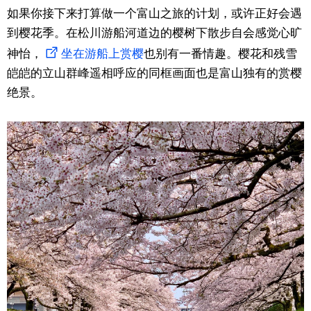
如果你接下来打算做一个富山之旅的计划，或许正好会遇
到樱花季。在松川游船河道边的樱树下散步自会感觉心旷
神怡，
坐在游船上赏樱
也别有一番情趣。樱花和残雪
皑皑的立山群峰遥相呼应的同框画面也是富山独有的赏樱
绝景。