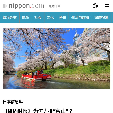
政治外交
财经
社会
文化
科技
生活与旅游
深度报道
日本語
English
繁體字
政治外交
Français
财经
Español
社会
العربية
文化
Русский
日本信息库
科技
《纽约时报》为何力推“富山”？