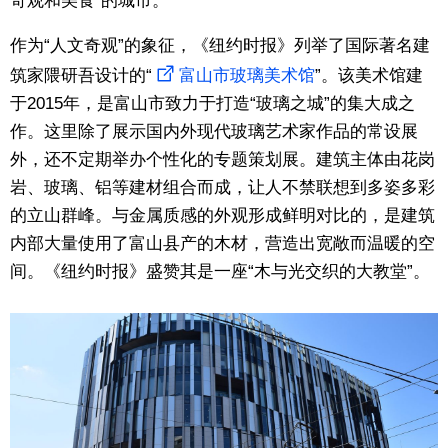
奇观和美食”的城市。
东京
作为“人文奇观”的象征，《纽约时报》列举了国际著名建
筑家隈研吾设计的“
富山市玻璃美术馆
”。该美术馆建
编辑部通知
于2015年，是富山市致力于打造“玻璃之城”的集大成之
作。这里除了展示国内外现代玻璃艺术家作品的常设展
SNS
外，还不定期举办个性化的专题策划展。建筑主体由花岗
岩、玻璃、铝等建材组合而成，让人不禁联想到多姿多彩
的立山群峰。与金属质感的外观形成鲜明对比的，是建筑
内部大量使用了富山县产的木材，营造出宽敞而温暖的空
间。《纽约时报》盛赞其是一座“木与光交织的大教堂”。