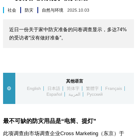
生活与旅游
社会
防灾
自然与环境
2025.10.03
深度报道
近日一份关于家中防灾准备的问卷调查显示，多达74%
的受访者“没有做好准备”。
视觉日本
新闻
话题
其他语言
English
日本語
简体字
繁體字
Français
Español
العربية
Русский
日本信息库
日本一瞥
最不可缺的防灾用品是“电筒、提灯”
人物访谈
此项调查由市场调查企业Cross Marketing（东京）于