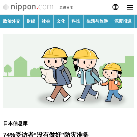
政治外交
财经
社会
文化
科技
生活与旅游
深度报道
日本語
English
繁體字
政治外交
Français
财经
Español
社会
العربية
文化
Русский
日本信息库
科技
74%受访者“没有做好”防灾准备